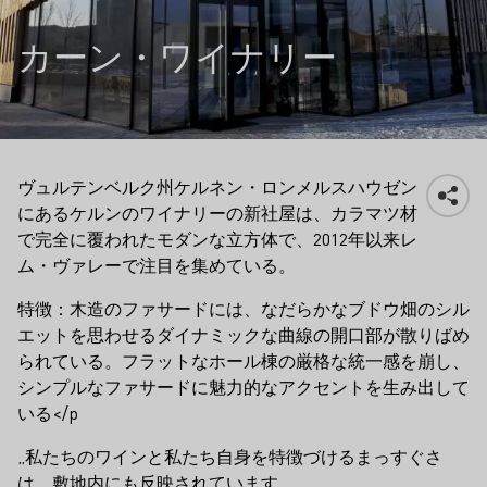
カーン・ワイナリー
ヴュルテンベルク州ケルネン・ロンメルスハウゼン
にあるケルンのワイナリーの新社屋は、カラマツ材
で完全に覆われたモダンな立方体で、2012年以来レ
ム・ヴァレーで注目を集めている。
特徴：木造のファサードには、なだらかなブドウ畑のシル
エットを思わせるダイナミックな曲線の開口部が散りばめ
られている。フラットなホール棟の厳格な統一感を崩し、
シンプルなファサードに魅力的なアクセントを生み出して
いる</p
„私たちのワインと私たち自身を特徴づけるまっすぐさ
は、敷地内にも反映されています