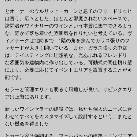
とオーナーのウルリッヒ・カーンと息子のフリードリッヒ
は言う。広々とした、ほとんど邪魔されないスペースで、
訪問者がワイナリーのワインという本質に集中できるよう
な、静かで落ち着いた雰囲気を作りたいと考えている。ヴ
ィノテークは北向きで、1階の角を挟んでガラス張りのフ
ァサードが大きく開いている。また、ガラス張りの中庭
は、テイスティングに理想的な、光あふれるフレンドリー
な雰囲気を建物内に作り出している。可動式の間仕切り壁
により、必要に応じてイベントエリアを設置することが可
能です。
セラーと管理エリアも明るく風通しが良い。リビングエリ
アは上階にあります。
新しいワインセラーの建設では、私たち個人のニーズに合
わせてすべてをカスタマイズして設計するという、またと
ない機会を得ました
とカーン家は強調する。フェルバッハの建築・エンジニア