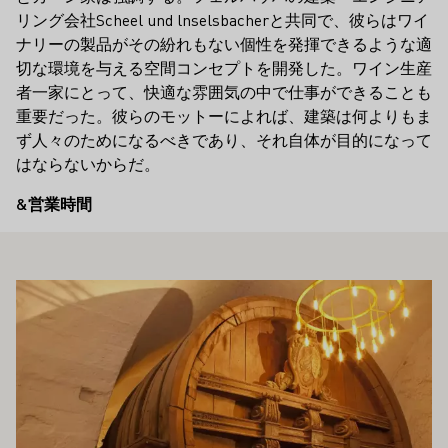
リング会社Scheel und lnselsbacherと共同で、彼らはワイ
ナリーの製品がその紛れもない個性を発揮できるような適
切な環境を与える空間コンセプトを開発した。ワイン生産
者一家にとって、快適な雰囲気の中で仕事ができることも
重要だった。彼らのモットーによれば、建築は何よりもま
ず人々のためになるべきであり、それ自体が目的になって
はならないからだ。
&営業時間
もお勧めです
もっと詳しく