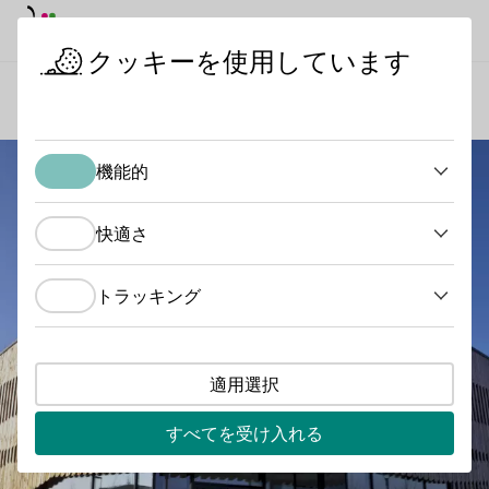
デイモード
ダークモード
メイ
メイ
クッキーを使用しています
ワインの産地
カーン・ワイナリー
スタートページ
機能的
機能的
快適さ
快適さ
トラッキング
トラッキング
適用選択
すべてを受け入れる