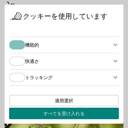
デイモード
ダークモード
メイ
メイ
クッキーを使用しています
ワインを知る
ワイン製品
スタートページ
ワイン製品
機能的
機能的
ワイン生産者たちは、より多くのワインを提供するだけで
はない。ブドウは多才であることを証明している。ワイ
快適さ
快適さ
ン、スパークリングワイン、ジュースなどの液体であれ、
テーブルグレープ、サルタナ、サルタナなどの固形物であ
トラッキング
トラッキング
れ、これほど幅広いバリエーションで市場に出回っている
果物は他にほとんどない。赤ブドウ品種と白ブドウ品種の
可能な用途には、ほとんど限りがない。
適用選択
ティーザー
もっと詳しく
すべてを受け入れる