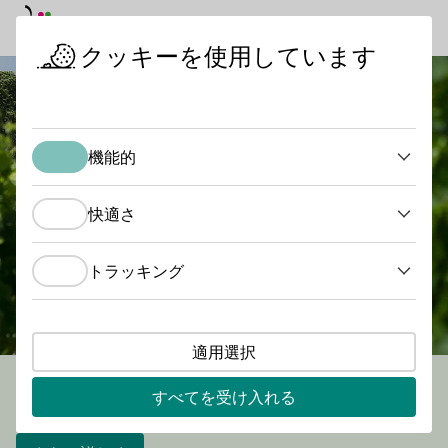
デイモード
ダークモード
メイ
メイ
クッキーを使用しています
スタートページ
機能的
機能的
快適さ
快適さ
トラッキング
トラッキング
適用選択
文化と楽しみ
すべてを受け入れる
13のワイン産地