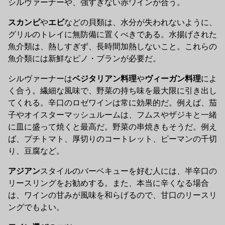
シルヴァーナーや、強すぎない赤ワインが合う。
スカンピ
や
エビ
などの貝類は、水分が失われないように、
グリルのトレイに無防備に置くべきである。水揚げされた
魚介類は、熱しすぎず、長時間加熱しないこと。これらの
魚介類には新鮮なピノ・ブランが必要だ。
シルヴァーナーは
ベジタリアン料理
や
ヴィーガン料理
によ
く合う。繊細な風味で、野菜の持ち味を最大限に引き出し
てくれる。辛口のロゼワインは常に効果的だ。例えば、茄
子やオイスターマッシュルームは、フムスやザジキと一緒
に皿に盛って焼くと最高だ。野菜の串焼きもそうだ。例え
ば、プチトマト、厚切りのコートレット、ピーマンの千切
り、豆腐など。
アジアン
スタイルのバーベキューを好む人には、半辛口の
リースリングをお勧めする。また、本当に辛くなる場合
は、ワインの甘みが風味を和らげるので、甘口のリースリ
ングでもよい。