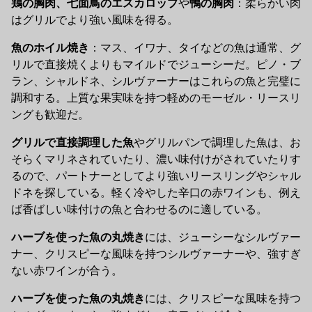
鶏の胸肉、七面鳥のエスカロップ
や
鴨の胸肉
：柔らかい肉
はグリルでより強い風味を得る。
魚のホイル焼き
：マス、イワナ、タイなどの魚は通常、グ
リルで直接焼くよりもマイルドでジューシーだ。ピノ・ブ
ラン、シャルドネ、シルヴァーナーはこれらの魚と完璧に
調和する。上質な果実味を持つ軽めのモーゼル・リースリ
ングも歓迎だ。
グリルで直接調理した魚
やグリルパンで調理した魚は、お
そらくマリネされていたり、濃い味付けがされていたりす
るので、パートナーとしてより強いリースリングやシャル
ドネを探している。軽く冷やした辛口の赤ワインも、例え
ば香ばしい味付けの魚と合わせるのに適している。
ハーブを使った魚の丸焼き
には、ジューシーなシルヴァー
ナー、クリスピーな風味を持つシルヴァーナーや、強すぎ
ない赤ワインが合う。
ハーブを使った魚の丸焼き
には、クリスピーな風味を持つ