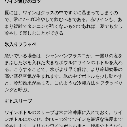
ワイン選びのコツ
夏には、ワインはグラスの中ですぐに温まってしまうの
で、常に2～3℃冷やして飲むべきである。赤ワインも、あ
まり複雑でタンニンが強くないものであれば、夏でも少し
冷やして楽しむことができる。
氷入りフラッペ
急いでいる場合は、シャンパンフラスコか、一握りの塩を
まぶした氷を入れた大きなボウルにワインのボトルを入れ
る。こうすることで、氷がより早く解け、より冷却効果の
高い蒸発空気が生まれます。氷の中でボトルを少し動かす
と、冷却効果が高まる。このような冷却方法を
フラッペリ
ング
と呼ぶ。
K¨hlスリーブ
ワインボトルのスリーブは常に冷凍庫に入れておく。ワイ
ンボトルにかぶせ、約10～15分でワインを最適な温度まで
冷やします。スリムなワインボトル用と、球根のようなシ