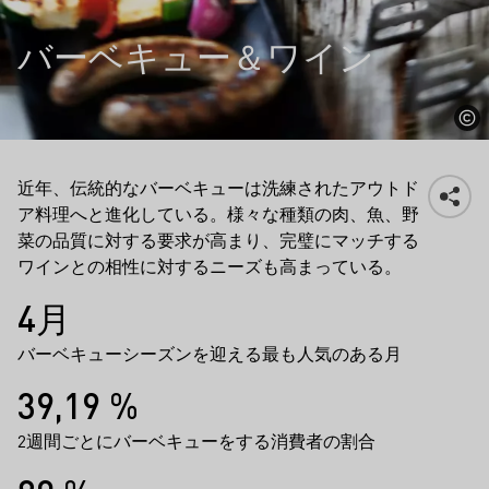
バーベキュー＆ワイン
近年、伝統的なバーベキューは洗練されたアウトド
ア料理へと進化している。様々な種類の肉、魚、野
菜の品質に対する要求が高まり、完璧にマッチする
ワインとの相性に対するニーズも高まっている。
事実
4月
バーベキューシーズンを迎える最も人気のある月
39,19 %
2週間ごとにバーベキューをする消費者の割合