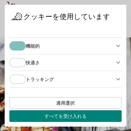
デイモード
ダークモード
メイ
メイ
クッキーを使用しています
ワインを知る
ワインと料理
バーベキューとワイン
スタートページ
機能的
機能的
快適さ
快適さ
トラッキング
トラッキング
適用選択
すべてを受け入れる