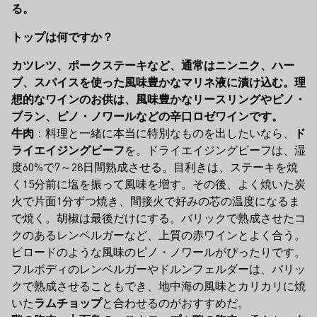
る。
トップは何ですか？
カツレツ、ポークステーキなど
、通常はニンニク、ハー
ブ、スパイスを使った風味豊かなマリネ液に漬け込む。理
想的なワインのお供は、風味豊かなリースリングやピノ・
ブラン、ピノ・ノワールなどの辛口ロゼワインです。
牛肉
：料理と一緒に本当に特別なものを出したいなら、
ド
ライエイジングビーフ
を。ドライエイジングビーフは、湿
度60%で7～28日間熟成させる。目利きは、ステーキを焼
く15分前に塩を振って風味を増す。その後、よく焼いた炭
火で片面1分ずつ焼き、間接火で好みの芯の温度になるま
で焼く。胡椒は最後だけにする。バリックで熟成させたコ
クのあるレンベルガーなど、上質の赤ワインとよく合う。
ビロードのような風味のピノ・ノワールがぴったりです。
フルボディのレンベルガーやドルンフェルダーは、バリッ
クで熟成させることもでき、地中海の風味とカリカリに焼
いた
ラムチョップ
と合わせるのがおすすめだ。