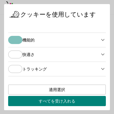
デイモード
ダークモード
メイ
メイ
クッキーを使用しています
ワインの産地
産地地図
スタートページ
産地地図
機能的
機能的
検索
快適さ
快適さ
Single slopes
イベント
ワイン生産者
トラッキング
トラッキング
適用選択
すべてを受け入れる