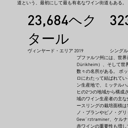
道という、最初にして最も有名なワイン街道もある。
事実
23,684ヘク
32
タール
ヴィンヤード・エリア 2019
シングル
プファルツ州には、世界
Dürikheim）、そして
数々の名所がある。 ボ
ロにわたって結ばれている
ン生産地で、ミッテルハルト
ヒの2つの地域から構成
域のワイン生産者の主な
ースリングの栽培面積は
ノ・ブランやピノ・グリも増
Gew¨rztramin
赤ワインの重要性も増し