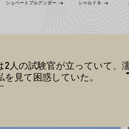
シュペートブルグンダー
シャルドネ
引用
は2人の試験官が立っていて、
私を見て困惑していた。
ー