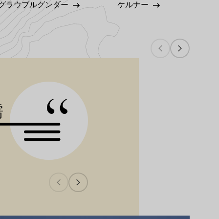
グラウブルグンダー
ケルナー
ミュラ
ワイン生産者の話
「ブラン・ド・
濡
ンの呼称として
機関にお問い合
ヴィルヘルムスホフ・ワイン＆ス
もっと詳しく