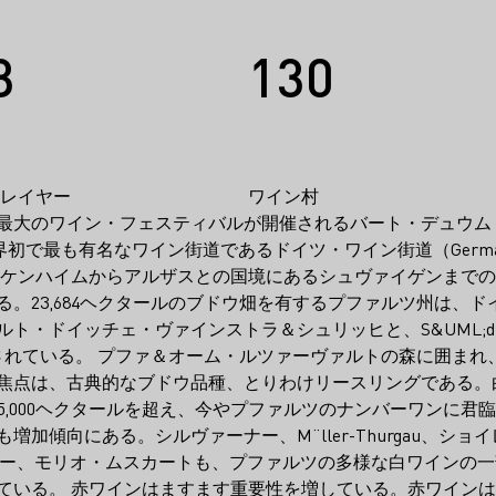
3
130
レイヤー
ワイン村
最大のワイン・フェスティバルが開催されるバート・デュウム・
世界初で最も有名なワイン街道であるドイツ・ワイン街道（German W
ッケンハイムからアルザスとの国境にあるシュヴァイゲンまでの1
。23,684ヘクタールのブドウ畑を有するプファルツ州は、ド
・ドイッチェ・ヴァインストラ＆シュリッヒと、S&UML;dliche
されている。 プファ＆オーム・ルツァーヴァルトの森に囲まれ
焦点は、古典的なブドウ品種、とりわけリースリングである。
5,000ヘクタールを超え、今やプファルツのナンバーワンに君
加傾向にある。シルヴァーナー、M¨ller-Thurgau、ショ
er、ケルナー、モリオ・ムスカートも、プファルツの多様な白ワインの
ている。 赤ワインはますます重要性を増している。赤ワイン