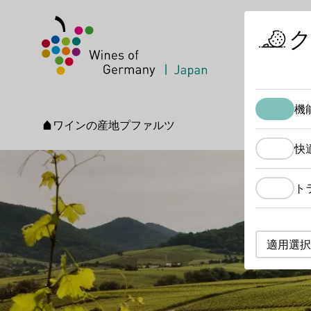
機
ワインの産地
プファルツ
スタートページ
快
ト
適用選択