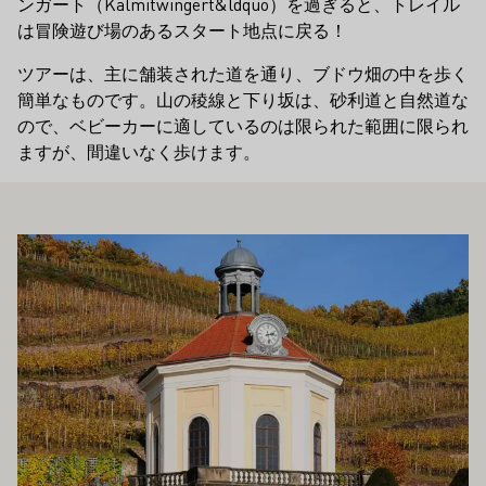
ンガート（Kalmitwingert&ldquo）を過ぎると、トレイル
は冒険遊び場のあるスタート地点に戻る！
ツアーは、主に舗装された道を通り、ブドウ畑の中を歩く
簡単なものです。山の稜線と下り坂は、砂利道と自然道な
ので、ベビーカーに適しているのは限られた範囲に限られ
ますが、間違いなく歩けます。
もお勧めです
もっと詳しく