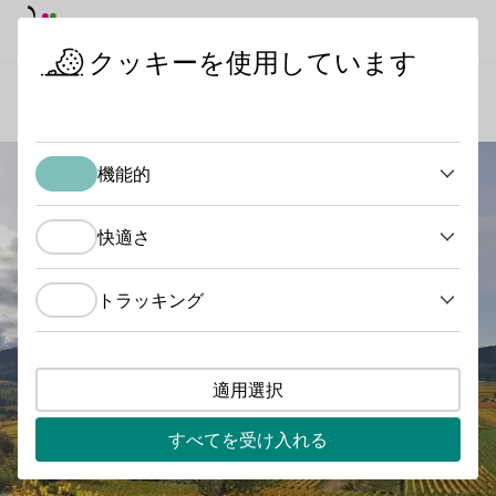
デイモード
ダークモード
メイ
メイ
クッキーを使用しています
ワインの産地
リトル・カルミット
スタートページ
機能的
機能的
快適さ
快適さ
トラッキング
トラッキング
適用選択
すべてを受け入れる