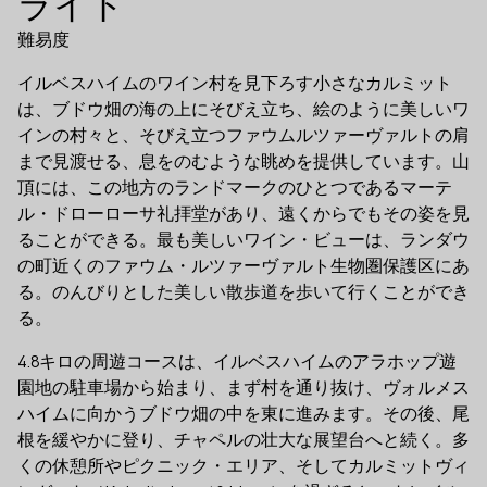
ライト
難易度
イルベスハイムのワイン村を見下ろす小さなカルミット
は、ブドウ畑の海の上にそびえ立ち、絵のように美しいワ
インの村々と、そびえ立つファウムルツァーヴァルトの肩
まで見渡せる、息をのむような眺めを提供しています。山
頂には、この地方のランドマークのひとつであるマーテ
ル・ドローローサ礼拝堂があり、遠くからでもその姿を見
ることができる。最も美しいワイン・ビューは、ランダウ
の町近くのファウム・ルツァーヴァルト生物圏保護区にあ
る。のんびりとした美しい散歩道を歩いて行くことができ
る。
4.8キロの周遊コースは、イルベスハイムのアラホップ遊
園地の駐車場から始まり、まず村を通り抜け、ヴォルメス
ハイムに向かうブドウ畑の中を東に進みます。その後、尾
根を緩やかに登り、チャペルの壮大な展望台へと続く。多
くの休憩所やピクニック・エリア、そしてカルミットヴィ