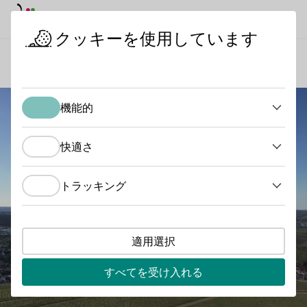
デイモード
ダークモード
メイ
メイ
クッキーを使用しています
ワインの産地
ミヒェルスベルク・クリーブロン
スタートページ
機能的
機能的
快適さ
快適さ
トラッキング
トラッキング
適用選択
すべてを受け入れる