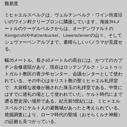
難易度
ミヒャエルスベルクは、ヴュルテンベルク・ワイン街道沿
いのワイン村クリーブロンに隣接しています。海抜394メ
ートルのケーゲルベルクからは、オーデンヴァルトの
KönigstuhlやKatzenbuckel、Löwensteinerの山々、そして
シュヴァーベンアルプまで、素晴らしいパノラマが見渡せ
る。
幅35メートル、長さ60メートルの高台には、かつてのカプ
チン会修道院があり、現在はロッテンブルク・シュトゥッ
トガルト教区の青少年センター、会議センターとして使わ
れている。その中心はキリスト教の聖ミヒャエル礼拝堂
で、大規模な改修が施された珠玉の礼拝堂である。中世に
はすでに巡礼の場として使われていた。ケルト時代にまで
遡る歴史深い場所である。紀元前5世紀には、ミヒャエル
スベルクにケルト人の避難城があったと考えられている。
発掘調査により、ローマ時代の聖域（おそらくルナ神殿）
の証拠も見つかっている。