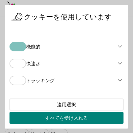
デイモード
ダークモード
メイ
メイ
クッキーを使用しています
日本におけるドイツワイン
ワイン生産者
ワイナリー Dr Jose
スタートページ
機能的
ワイナリー Dr Josef
機能的
Köhr
快適さ
快適さ
品種グループタイプ
トラッキング
トラッキング
Perlwein / Secco
Sekt
Vegan
Wein
会員種別
適用選択
Generation Riesling
すべてを受け入れる
サービスの種類