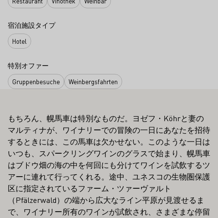
Restaurant
Vinothek
Weinbar
宿泊施設タイプ
Hotel
特別オファー
Gruppenbesuche
Weinbergsfahrten
もちろん、幌馬車は特別なものだ。ヨゼフ・Köhrと妻の
マルティナが、ワイナリーでの冒険の一日にあなたを招待
するときには、この馬車は欠かせない。このような一日は
いつも、スパークリングワインのグラスで始まり、幌馬車
はブドウ畑の海の中を何回にも分けてワインを試飲するツ
アーに連れて行ってくれる。途中、ユネスコの生物圏保護
区に指定されているファーム・ツァーヴァルト
（Pfälzerwald）の端から広大なライン平原が見渡せるま
で、ワイナリー所有のワインが試飲され、さまざまな停留