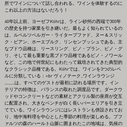
所でワインについて話し合われる。ワインを体験するのに
これ以上の方法はないだろう！
40年以上前、ヨーゼフKöhrは、ライン砂州の西端で300年
の歴史を持つ家業を引き継いだ。最もよく知られているの
は、ルペルツベルガー・ライタープファド、ヌー＆スリッ
ク・ビアン、ホーエブルク、リンセンブッシュである。主
なブドウ品種は、リースリング、ピノ・ブラン、ピノ・グ
リ、そして最も重要な黒ブドウ品種であるピノ・ノワール
など、この地で何世紀にもわたって栽培されてきた典型的
なクラシック品種である。Köhrでは、ワインを3つのレベ
ルに分類している：<br ヴィノテーク„ワインラウンジ
„„„„„は、すべてのゲストが最初に訪れる場所です。イン
テリアの特徴は、バランスの取れた調度品です。ダークウ
ッドやコンクリートなどの素材とアクリル製の座席が交互
に配置され、大きなベンチが白く長いバーエリアを引き立
てている。ワインラウンジにはレストランも併設されてお
り、地中海料理を中心とした季節の料理が楽しめる。プフ
ァルツの森のハールト山脈に囲まれたこの地域は、気候の