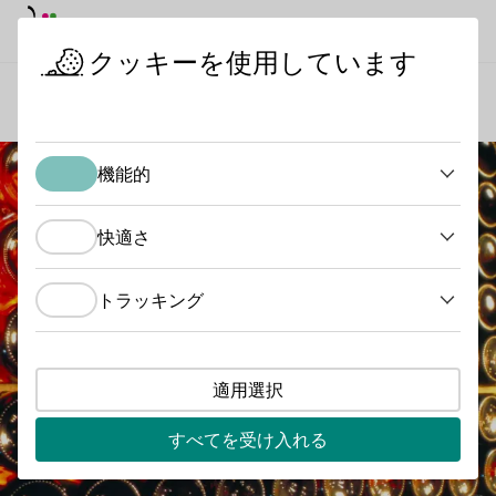
デイモード
ダークモード
メイ
メイ
クッキーを使用しています
ワインを知る
ワインテイスティング
ワイン貯蔵
スタートページ
機能的
機能的
快適さ
快適さ
トラッキング
トラッキング
適用選択
すべてを受け入れる