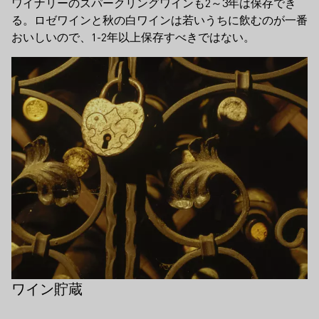
ワイナリーのスパークリングワインも2～3年は保存でき
る。ロゼワインと秋の白ワインは若いうちに飲むのが一番
おいしいので、1-2年以上保存すべきではない。
ティーザー
世界最古の液体ワインは何世紀の
液体の状態で残っている最古のワインは
もの？
4世紀に遡る。このボトルは1867年に墓
から発見され、現在はシュパイヤーのプ
ファルツ歴史博物館で見ることができ
る。
ワイン貯蔵