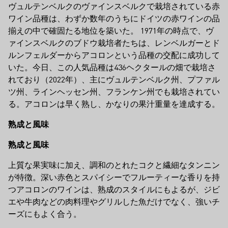
ヴュルテンベルクのヴァインスベルクで栽培されている赤
ワイン品種は、わずか数年のうちにドイツの赤ワインの品
揃えの中で確固たる地位を築いた。 1971年の時点で、ヴ
ァインスベルクのブドウ栽培者たちは、レンベルガーとド
ルンフェルダーからアコロンという品種の交配に成功して
いた。今日、この人気品種は436ヘクタールの畑で栽培さ
れており（2022年）、主にヴュルテンベルク州、プファル
ツ州、ラインヘッセン州、フランケン州でも栽培されてい
る。アコロンは早く熟し、かなりの果汁重量を達成する。
熟成と風味
熟成と風味
上質な果実味に加え、調和のとれたコクと繊細なタンニン
が特徴。深い赤色とスパイシーでフルーティーな香りを持
つアコロンのワインは、熟成のスタイルにもよるが、ジビ
エや牛肉などの肉料理やグリルした魚だけでなく、強いチ
ーズにもよく合う。