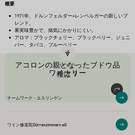
概要
1971年、ドルンフェルダー×レンベルガーの新しいブ
レンド。
果実味豊かで、病気にかかりにくい。
アロマ：ブラックチェリー、ブラックベリー、ジュニ
パー、タバコ、ブルーベリー
アコロンの親となったブドウ品
ワイナリー
アコロンは、レンベルガーとドルンフェ
ワイナリー
種は？
ルダーから交配された。
チームワーク・エスリンゲン
ショ
ワイン修道院Dürrenzimmern eG
ショ