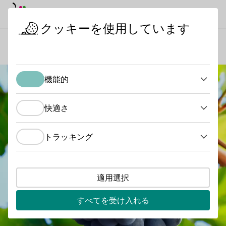
デイモード
ダークモード
メイ
メイ
クッキーを使用しています
ワインを知る
ブドウ品種
アコロン
スタートページ
機能的
機能的
快適さ
快適さ
トラッキング
トラッキング
適用選択
すべてを受け入れる