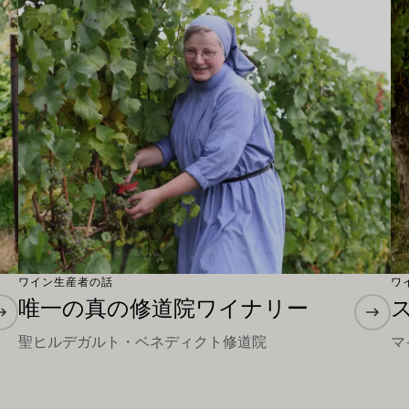
もっと詳しく
も
ワイン生産者の話
ワ
唯一の真の修道院ワイナリー
聖ヒルデガルト・ベネディクト修道院
マ