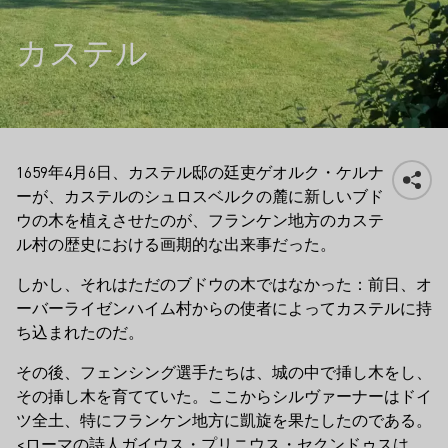
カステル
1659年4月6日、カステル邸の廷吏ゲオルク・ケルナ
ーが、カステルのシュロスベルクの麓に新しいブド
ウの木を植えさせたのが、フランケン地方のカステ
ル村の歴史における画期的な出来事だった。
しかし、それはただのブドウの木ではなかった：前日、オ
ーバーライゼンハイム村からの使者によってカステルに持
ち込まれたのだ。
その後、フェンシング選手たちは、城の中で挿し木をし、
その挿し木を育てていた。ここからシルヴァーナーはドイ
ツ全土、特にフランケン地方に凱旋を果たしたのである。
<ローマの詩人ガイウス・プリニウス・セクンドゥスは、