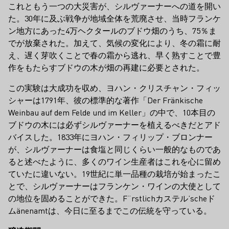
これともう一つの大災害が、シルヴァーナーへの道を開い
た。30年に及ぶ戦争が地域全体を荒廃させ、当時フランケ
ン地方にあった4万ヘクタールのブドウ畑のうち、75％ま
でが放棄された。加えて、気候の変化により、冬の霜に耐
え、遅く芽吹くことで春の霜から逃れ、早く熟すことで豊
作をもたらすブドウの木が畑の再建に必要とされた。
この実験は大成功を収め、ヨハン・クリスチャン・フィッ
シャーは1791年、彼の標準的な著作「Der Fränkische
Weinbau auf dem Felde und im Keller」の中で、10本目の
ブドウの木には必ずシルヴァーナーを植えるべきだとアド
バイスした。1833年にヨハン・フィリップ・ブロンナー
が、シルヴァーナーは食塩と同じくらい一般的なものであ
ると述べたように、多くのワイン生産者はこれを心に留め
ていたに違いない。19世紀に単一品種の栽培が始まったこ
とで、シルヴァーナーはフランケン・ワインの大使として
の地位を固めることができた。F¨rstlichカステル’scheド
ムänenamtは、今日に至るまでこの伝統を守っている。