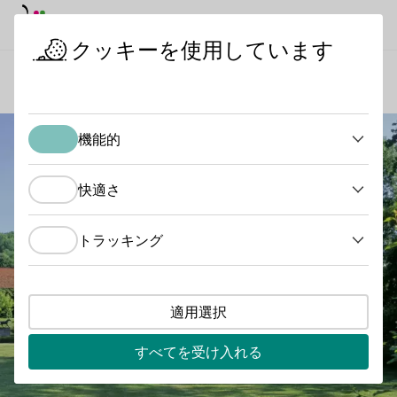
デイモード
ダークモード
メイ
メイ
クッキーを使用しています
ワインの産地
カステル
スタートページ
機能的
機能的
快適さ
快適さ
トラッキング
トラッキング
適用選択
すべてを受け入れる