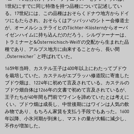
1世紀にすでに同じ特徴を持つ品種について記述してい
る。17世紀には、この品種はおそらくドナウ地方からドイ
ツにもたらされ、おそらくはアッバッハのシトー会修道士
が、オーメルシュテライヒのTöchter-Klösternからオーバ
イゼンハイムに持ち込んだのだろう。シルヴァーナーは、
トラミナーと&Österreichisch-Weiß'の交配から生まれた品
種であり、アルプス地方に由来することから、長い間
„Österreicher“ と呼ばれていた。
1659年当時、カステル王子は400年以上にわたってブドウ
を栽培していた。カステルがエブラッハ修道院に寄進した
ブドウ畑は、1224年に初めて言及されている。カステルの
ブドウ畑自体は1266年の文書で初めて言及されているが、
王子たちが40年間も門前でワインを諦めていたとは考えに
くい。ブドウ畑は成長し、中世後期にはワインは人気の飲
み物であり、もちろん家賃を支払う手段でもあった。1600
年以降、小氷河期が到来し、マストの量が大幅に減少し、
不作が増加した。