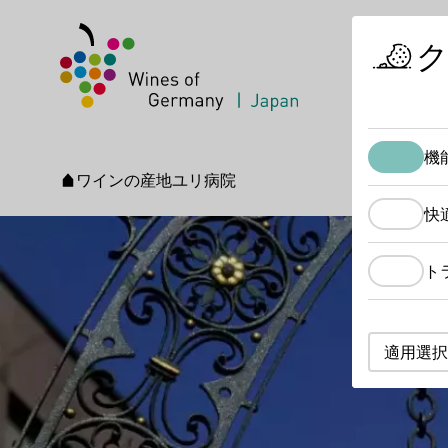
機
ワインの産地
ユリ病院
スタートページ
快
ト
適用選択