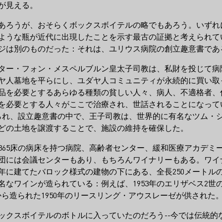
が見える。
あろうが、おそらくボックスボイテルの略でもあろう。いずれ
ような瓶が近代に出現したことを示す最古の証拠と考えられてい
ジは別のものだった：それは、ユリウス病院の創立趣意書であ
エヒター・フォン・メスペルブルン皇太子司教は、私財を投じて
ヤ人墓地を平らにし、ユダヤ人コミュニティが永続的に買い取
品を必要とするあらゆる種類の貧しい人々、病人、不適格者、
を必要とする人々がここで治療され、世話されることになって
据えられ、設立趣意書の中で、王子司教は、世界的に有名なツム
どの土地を譲渡することで、施設の維持を確保した。
365床の病床を持つ病院、高齢者センター、緩和医療アカデミ
団には会議センターもあり、もちろんワイナリーもある。ワイ
9年に建てたバロック様式の建物の下にある、全長250メート
なワインが造られている：例えば、1953年のエリザベス2世の戴
Bergの畑から造られた1950年のリースリング・アウスレーゼが供された
ックスボイテルのボトルに入っていたのだろう--今では伝統的