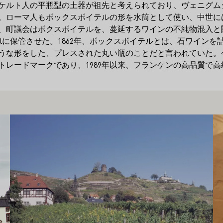
頃のケルト人の平瓶型の土器が祖先と考えられており、ヴェニグ
。ローマ人もボックスボイテルの形を水筒として使い、中世に
6年、町議会はボクスボイテルを、蔓延するワインの不純物混入
pitalに保管させた。1862年、ボックスボイテルとは、石ワイ
うな形をした、プレスされた丸い瓶のことだと言われていた。
トレードマークであり、1989年以来、フランケンの高品質で
もっと詳しく
も