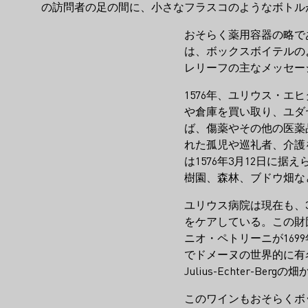
の訪問者の足の間に、小さなフラスコのようなボトル
おそらく薬用容器の略で
は、ボックスボイテルの
レリーフの主なメッセー
1576年、ユリウス・
や倉庫を買い取り、ユダ
ば、傷薬やその他の医薬
れた孤児や巡礼者、介護
は1576年3月12日に
樹園、森林、ブドウ畑な
ユリウス病院は現在も、
をケアしている。この財
ニオ・ペトリーニが169
でドメーヌの世界的に有名
Julius-Echter-
このワインもおそらくボ