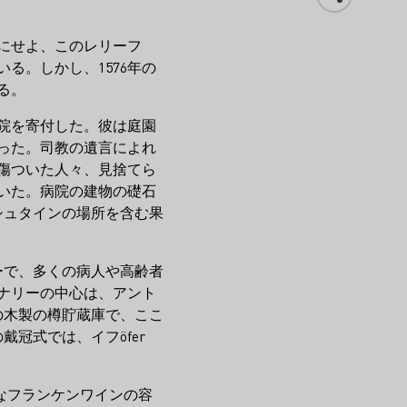
にせよ、このレリーフ
る。しかし、1576年の
る。
病院を寄付した。彼は庭園
った。司教の遺言によれ
傷ついた人々、見捨てら
いた。病院の建物の礎石
・シュタインの場所を含む果
ーで、多くの病人や高齢者
ナリーの中心は、アント
ルの木製の樽貯蔵庫で、ここ
冠式では、イフöfer
。
なフランケンワインの容