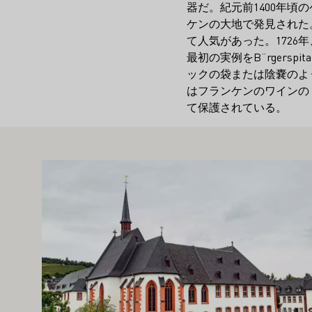
器だ。紀元前1400年
ケンの大地で発見された
て人気があった。172
最初の実例をB¨rgers
ックの袋または陰嚢のよ
はフランケンのワインの
て保護されている。
こちらもお勧めです
もっと詳しく