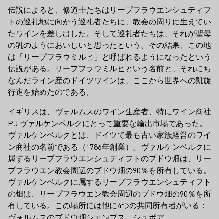
伝説によると、修道士たちはリープフラウエンシュティフ
トの巡礼地に向かう巡礼者たちに、教会の周りに生えてい
たワインを差し出した。そして巡礼者たちは、それが聖母
の乳のようにおいしいと思ったという。その結果、この地
は「リープフラウミルヒ」と呼ばれるようになったという
伝説がある。リープフラウミルヒという名前と、それにち
なんだライン産のドイツワインは、ここから世界への凱旋
行進を始めたのである。
イギリスは、ヴォルムスのワイン生産者、特にワイン商社
P.J.ヴァルケンベルクにとって重要な輸出市場であった。
ヴァルケンベルクとは、ドイツで最も古い家族経営のワイ
ン商社の名前である（1786年創業）。ヴァルケンベルクに
属するリープフラウエンシュティフトのブドウ畑は、リー
プフラウエン教会周辺のブドウ畑の90％を所有している。
ヴァルケンベルクに属するリープフラウエンシュティフト
の畑は、リープフラウエン教会周辺のブドウ畑の90％を所
有している。この場所には他に4つの共同所有者がいる：
ヴォルムスのブドウ畑シェンブス、シュポア、