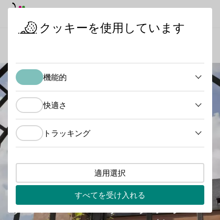
デイモード
ダークモード
メイ
メイ
クッキーを使用しています
ワインの産地
ヴォルマー・リーブフラウエンシュティフト
スタートページ
機能的
機能的
快適さ
快適さ
トラッキング
トラッキング
適用選択
すべてを受け入れる
ヴォルマー・リーブフラ