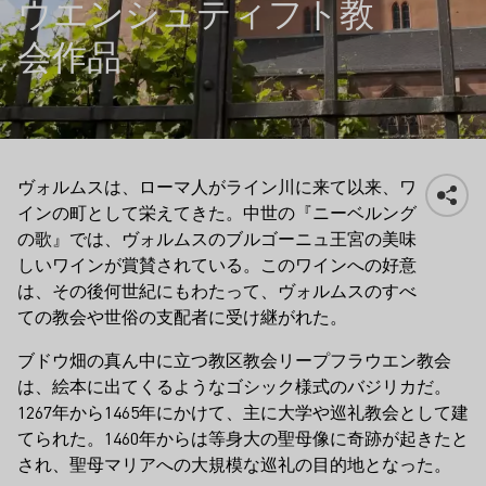
ウエンシュティフト教
会作品
ヴォルムスは、ローマ人がライン川に来て以来、ワ
インの町として栄えてきた。中世の『ニーベルング
の歌』では、ヴォルムスのブルゴーニュ王宮の美味
しいワインが賞賛されている。このワインへの好意
は、その後何世紀にもわたって、ヴォルムスのすべ
ての教会や世俗の支配者に受け継がれた。
ブドウ畑の真ん中に立つ教区教会リープフラウエン教会
は、絵本に出てくるようなゴシック様式のバジリカだ。
1267年から1465年にかけて、主に大学や巡礼教会として建
てられた。1460年からは等身大の聖母像に奇跡が起きたと
され、聖母マリアへの大規模な巡礼の目的地となった。