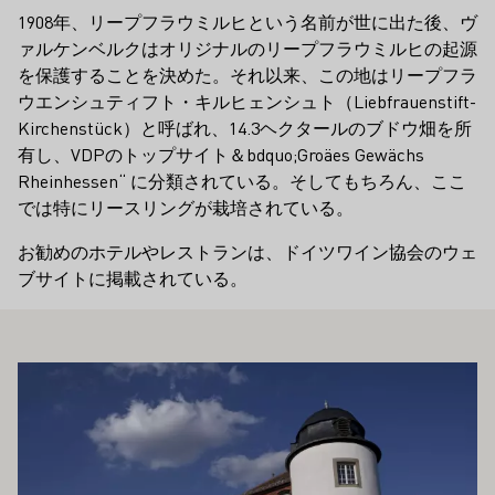
1908年、リープフラウミルヒという名前が世に出た後、ヴ
ァルケンベルクはオリジナルのリープフラウミルヒの起源
を保護することを決めた。それ以来、この地はリープフラ
ウエンシュティフト・キルヒェンシュト（Liebfrauenstift-
Kirchenstück）と呼ばれ、14.3ヘクタールのブドウ畑を所
有し、VDPのトップサイト＆bdquo;Groäes Gewächs
Rheinhessen“ に分類されている。そしてもちろん、ここ
では特にリースリングが栽培されている。
お勧めのホテルやレストランは、ドイツワイン協会のウェ
ブサイトに掲載されている。
もお勧めです
もっと詳しく