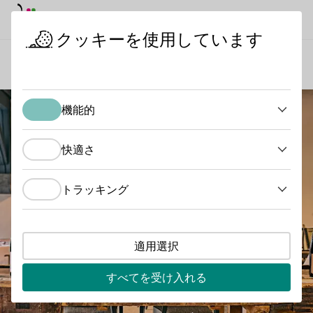
デイモード
ダークモード
メイ
メイ
クッキーを使用しています
ワインの産地
ヘルマンスバーグ・エステート
スタートページ
機能的
機能的
快適さ
快適さ
トラッキング
トラッキング
適用選択
すべてを受け入れる