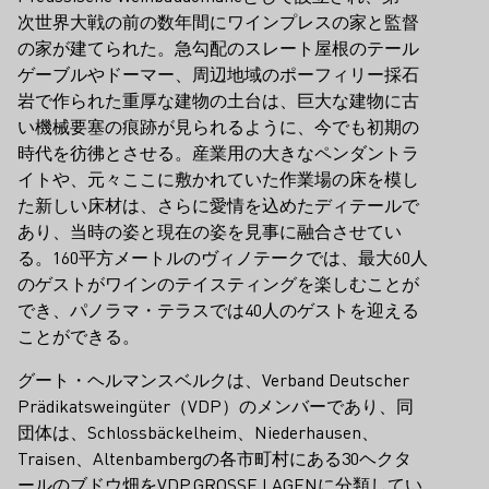
次世界大戦の前の数年間にワインプレスの家と監督
の家が建てられた。急勾配のスレート屋根のテール
ゲーブルやドーマー、周辺地域のポーフィリー採石
岩で作られた重厚な建物の土台は、巨大な建物に古
い機械要塞の痕跡が見られるように、今でも初期の
時代を彷彿とさせる。産業用の大きなペンダントラ
イトや、元々ここに敷かれていた作業場の床を模し
た新しい床材は、さらに愛情を込めたディテールで
あり、当時の姿と現在の姿を見事に融合させてい
る。160平方メートルのヴィノテークでは、最大60人
のゲストがワインのテイスティングを楽しむことが
でき、パノラマ・テラスでは40人のゲストを迎える
ことができる。
グート・ヘルマンスベルクは、Verband Deutscher
Prädikatsweingüter（VDP）のメンバーであり、同
団体は、Schlossbäckelheim、Niederhausen、
Traisen、Altenbambergの各市町村にある30ヘクタ
ールのブドウ畑をVDP.GROSSE LAGENに分類してい