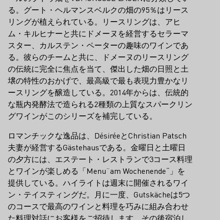
る。グート・ヘルマンスベルクの畑の95％はリース
リングが植えられている。リースリングは、アヒ
ム・キルヒナーと共にドメーヌを経営するセラーマ
スター、カルステン・ペーターの趣味のワインであ
る。彼らのチームと共に、ドメーヌのリースリング
の伝統に完全に焦点を当て、傑出した畑の日照と土
壌の特性のおかげで、最高級で最も表現力豊かなリ
ースリングを醸造している。2014年からは、伝統的
な瓶内発酵法で造られる2種類の上質なスパークリン
グワインがこのシリーズを補完している。
ロマンチックな逸品は、DésiréeとChristian Patsch
夫妻が経営するGästehausである。金曜日と土曜日
の夕方には、エステート・レストランで3コース料理
とワインが楽しめる「Menu¨am Wochenende“」を
提供している。ハイライトは週末に開催されるワイ
ン・テイスティングだ。月に一度、Gutskächeは5つ
のコースで最高のワインと料理を巧みに組み合わせ
た料理対話にお客様をご招待します。その後宿泊し