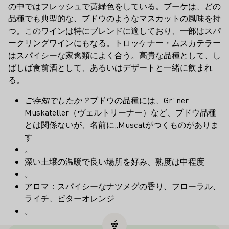
の中ではフレッシュで黄緑色をしている。ブーケは、どの
品種でも典型的な、ブドウのようなマスカットの風味を持
つ。このワインは特にブレンドに適しており、一部はスパ
ークリングワインにもなる。トロッケナー・ムスカテラー
はスパイシーな家禽類によく合う。高貴な品種として、し
ばしば食前酒として、あるいはデザートと一緒に飲まれ
る。
ご存知でしたか？
ブドウの品種には、Gr¨ner
Muskateller（ヴェルトリーナー）など、ブドウ品種
とは関係ないが、名前に„Muscatがつくものがありま
す
。
深い土壌の温暖で良い場所を好み、熟度は中程度
。
アロマ：スパイシーなナツメグの香り、フローラル、
ライチ、ビターオレンジ
。