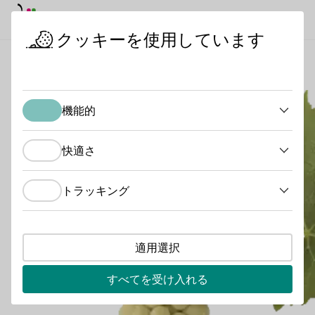
デイモード
ダークモード
メイ
メイ
クッキーを使用しています
ワインを知る
ブドウ品種
マスカテル
スタートページ
機能的
機能的
快適さ
快適さ
トラッキング
トラッキング
適用選択
すべてを受け入れる