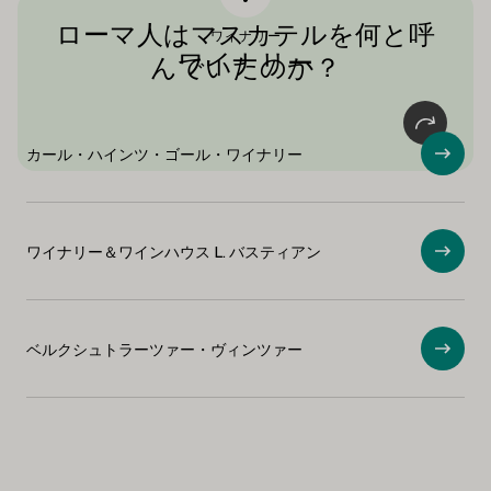
ローマ人はマスカテルを何と呼
ワイナリー
ローマ人ですら、このブドウの品種をミ
ワイナリー
んでいたのか？
ツバチの群れのように呼んでいた。
カール・ハインツ・ゴール・ワイナリー
ショ
ワイナリー＆ワインハウス L. バスティアン
ショ
ベルクシュトラーツァー・ヴィンツァー
ショ