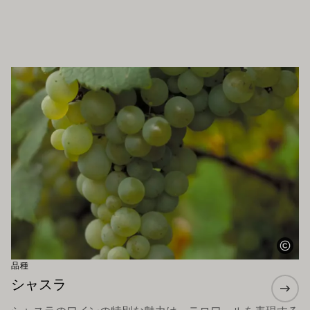
もお勧めです
もっと詳しく
品種
シャスラ