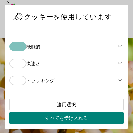
デイモード
ダークモード
メイ
メイ
クッキーを使用しています
ワインを知る
ブドウ品種
ヴィオニエ
スタートページ
機能的
機能的
快適さ
快適さ
トラッキング
トラッキング
適用選択
すべてを受け入れる