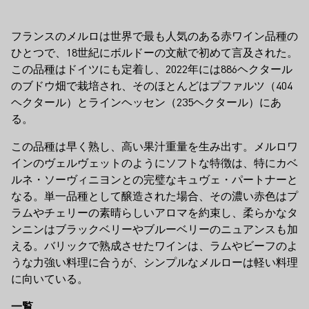
フランスのメルロは世界で最も人気のある赤ワイン品種の
ひとつで、18世紀にボルドーの文献で初めて言及された。
この品種はドイツにも定着し、2022年には886ヘクタール
のブドウ畑で栽培され、そのほとんどはプファルツ（404
ヘクタール）とラインヘッセン（235ヘクタール）にあ
る。
この品種は早く熟し、高い果汁重量を生み出す。メルロワ
インのヴェルヴェットのようにソフトな特徴は、特にカベ
ルネ・ソーヴィニヨンとの完璧なキュヴェ・パートナーと
なる。単一品種として醸造された場合、その濃い赤色はプ
ラムやチェリーの素晴らしいアロマを約束し、柔らかなタ
ンニンはブラックベリーやブルーベリーのニュアンスも加
える。バリックで熟成させたワインは、ラムやビーフのよ
うな力強い料理に合うが、シンプルなメルローは軽い料理
に向いている。
一覧