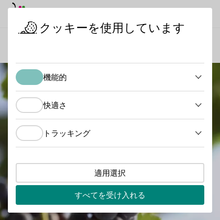
デイモード
ダークモード
メイ
メイ
クッキーを使用しています
ワインを知る
ブドウ品種
メルロ
スタートページ
機能的
機能的
快適さ
快適さ
トラッキング
トラッキング
適用選択
すべてを受け入れる