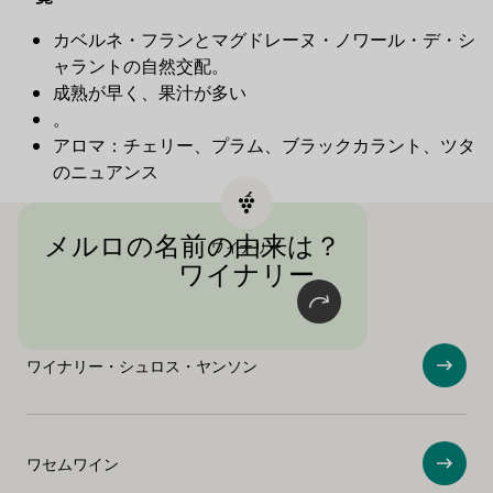
カベルネ・フランとマグドレーヌ・ノワール・デ・シ
ャラントの自然交配。
成熟が早く、果汁が多い
。
アロマ：チェリー、プラム、ブラックカラント、ツタ
のニュアンス
メルロの名前の由来は？
ワイナリー
メルロ」という名前はメル（黒鳥）に由
ワイナリー
来し、黒鳥がこの品種を好むことにちな
む。
ワイナリー・シュロス・ヤンソン
ショ
ワセムワイン
ショ