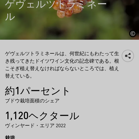
ゲヴェルツトラミネー
ル
ゲヴェルツトラミネールは、何世紀にもわたって生
き残ってきたドイツワイン文化の記念碑である。根
こそぎ植え替えなければならないところでは、植え
替えている。
事実
約1パーセント
ブドウ栽培面積のシェア
1,120ヘクタール
ヴィンヤード・エリア 2022
栽培