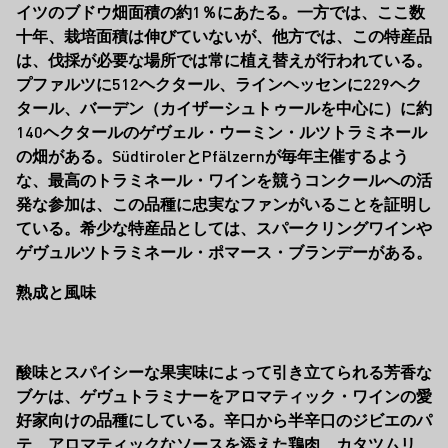
イツのブドウ畑面積の約1％にあたる。一方では、ここ数
十年、栽培面積は伸びていないが、他方では、この特産品
は、伐採が必要な場所では常に植え替えが行われている。
プファルツに512ヘクタール、ラインヘッセンに229ヘク
タール、バーデン（カイザーシュトゥールを中心に）に約
140ヘクタールのゲヴェル・ウーミン・ルツトラミネール
の畑がある。SüdtirolerとPfälzernが毎年主催するよう
な、最高のトラミネール・ワインを競うコンクールへの活
発な参加は、この品種に忠実なファンがいることを証明し
ている。希少な特産品としては、スパークリングワインや
ゲヴュルツトラミネール・ポマース・ブランデーがある。
熟成と風味
酸味とスパイシーな果実味によって引き立てられる芳香な
ブケは、ゲヴュトラミナーをアロマティック・ワインの愛
好家向けの品種にしている。辛口から半辛口のジビエのパ
テ、アロマティックなソースを添えた鶏肉、カタツムリ、