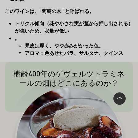
このワインは、"葡萄の木 "と呼ばれる。
トリクル傾向（花や小さな実が茎から押し出される）
が強いため、収量が低い
。
果皮は厚く、やや赤みがかった色。
アロマ：色あせたバラ、サルタナ、クインス
樹齢400年のゲヴェルツトラミネ
ドイツワイン文化の記念碑：プファルツ
ールの畑はどこにあるのか？
州のワイン村ローデには、樹齢約400年
の単一品種のゲヴェルツトラミネールの
畑がある。