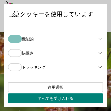
デイモード
ダークモード
メイ
メイ
クッキーを使用しています
ワインを知る
ブドウ品種
ゲヴェルツトラミネール
スタートページ
機能的
機能的
快適さ
快適さ
トラッキング
トラッキング
適用選択
すべてを受け入れる