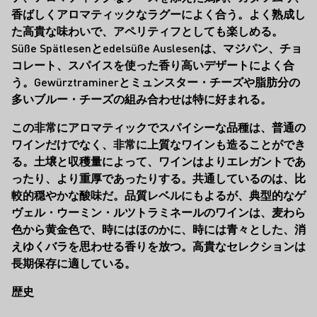
香ばしくアロマティックなラグーによく合う。よく熟成し
た高貴な味わいで、アペリティフとしても楽しめる。
Süße Spätlesenとedelsüße Auslesenは、マジパン、チョ
コレート、スパイスを使った香り高いデザートによく合
う。Gewürztraminerとミュンスター・チーズや脂肪分の
多いブルー・チーズの組み合わせは特に好まれる。
この非常にアロマティックでスパイシーな品種は、普通の
ワインだけでなく、非常に上質なワインも造ることができ
る。土壌と収穫量によって、ワインはよりエレガントであ
ったり、より重厚であったりする。共通しているのは、比
較的穏やかな酸味だ。品質レベルにもよるが、典型的なゲ
ヴェル・ウーミン・ルツトラミネールのワインは、麦わら
色から黄金色で、時にはほのかに、時には青々とした、消
えゆくバラを思わせる香りを放つ。高貴なセレクションは
長期保存に適している。
歴史