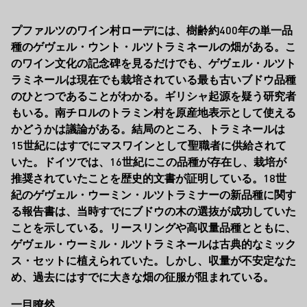
プファルツのワイン村ローデには、樹齢約400年の単一品
種のゲヴェル・ウント・ルツトラミネールの畑がある。こ
のワイン文化の記念碑を見るだけでも、ゲヴェル・ルツト
ラミネールは現在でも栽培されている最も古いブドウ品種
のひとつであることがわかる。ギリシャ起源を疑う研究者
もいる。南チロルのトラミン村を原産地表示として使える
かどうかは議論がある。結局のところ、トラミネールは
15世紀にはすでにマスワインとして聖職者に供給されて
いた。ドイツでは、16世紀にこの品種が存在し、栽培が
推奨されていたことを歴史的文書が証明している。18世
紀のゲヴェル・ウーミン・ルツトラミナーの新品種に関す
る報告書は、当時すでにブドウの木の選抜が成功していた
ことを示している。リースリングや高収量品種とともに、
ゲヴェル・ウーミル・ルツトラミネールは古典的なミック
ス・セットに植えられていた。しかし、収量が不安定なた
め、過去にはすでに大きな畑の征服が阻まれている。
一目瞭然