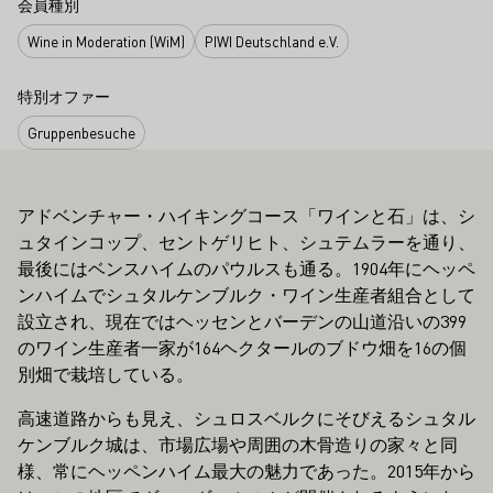
会員種別
Wine in Moderation (WiM)
PIWI Deutschland e.V.
特別オファー
Gruppenbesuche
アドベンチャー・ハイキングコース「ワインと石」は、シ
ュタインコップ、セントゲリヒト、シュテムラーを通り、
最後にはベンスハイムのパウルスも通る。1904年にヘッペ
ンハイムでシュタルケンブルク・ワイン生産者組合として
設立され、現在ではヘッセンとバーデンの山道沿いの399
のワイン生産者一家が164ヘクタールのブドウ畑を16の個
別畑で栽培している。
高速道路からも見え、シュロスベルクにそびえるシュタル
ケンブルク城は、市場広場や周囲の木骨造りの家々と同
様、常にヘッペンハイム最大の魅力であった。2015年から