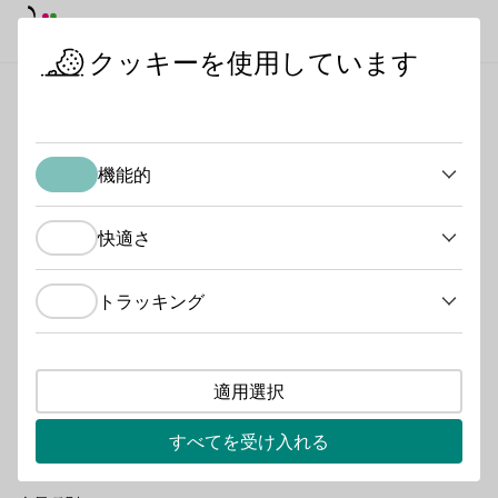
デイモード
ダークモード
メイ
メイ
クッキーを使用しています
日本におけるドイツワイン
ワイン生産者
ベルクシュトラー
スタートページ
機能的
ベルクシュトラーツァ
機能的
ー・ヴィンツァー
快適さ
快適さ
小さなブドウ畑、大きな情熱！ ヴィニヴァースム・ベル
トラッキング
クシュトラーセを訪れてください。 |ヴィノテーク営業時
トラッキング
間 |月～土 9:00～18:00 |日曜日 10:00～16:00
品種グループタイプ
適用選択
Glühwein
Perlwein / Secco
Sekt
Vegan
Wein
Traubensaft
すべてを受け入れる
Brände / Destillate
Federweißer
Roséwein
Eiswein