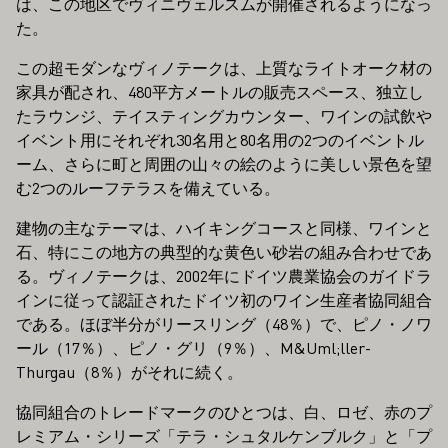
は、この地区でヴィニヴェルスムが開催されるようになっ
た。
この超モダンなヴィノテークは、上質なライトオーク材の
家具が配され、480平方メートルの販売スペース、独立し
たラウンジ、テイスティングカウンター、ワインの試飲や
イベント用にそれぞれ30名用と80名用の2つのイベントル
ーム、さらに町と周囲の山々の絵のように美しい景色を望
む2つのルーフテラスを備えている。
建物の主なテーマは、ハイキングコースと同様、ワインと
石、特にこの地方の典型的な黄色い砂岩の組み合わせであ
る。ヴィノテークは、2002年にドイツ農業協会のガイドラ
インに従って認証されたドイツ初のワイン生産者協同組合
である。ほぼ半分がリースリング（48％）で、ピノ・ノワ
ール（17％）、ピノ・グリ（9％）、M&Uml;ller-
Thurgau（8％）がそれに続く。
協同組合のトレードマークのひとつは、白、ロゼ、赤のプ
レミアム・シリーズ「テラ・シュタルケンブルク」と「プ