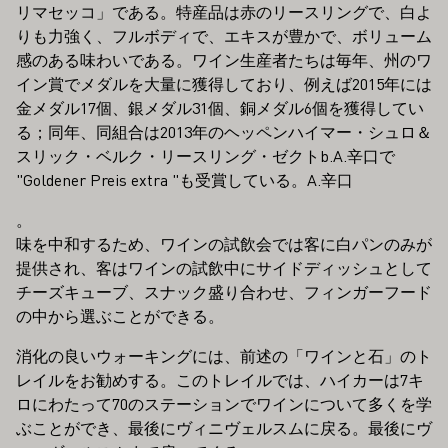
リマセッコ」である。特産品は赤のリースリングで、白よ
りも力強く、フルボディで、エキスが豊かで、ボリューム
感のある味わいである。ワイン生産者たちは毎年、州のワ
イン賞でメダルを大量に獲得しており、例えば2015年には
金メダル17個、銀メダル31個、銅メダル6個を獲得してい
る；同年、同組合は2013年のヘッペンハイマー・シュロ＆
スリック・ベルク・リースリング・ゼクトb.A.辛口で
"Goldener Preis extra "も受賞している。A.辛口
。
味を中和するため、ワインの試飲会では客に白パンのみが
提供され、客はワインの試飲中にサイドディッシュとして
チーズキューブ、スナック盛り合わせ、フィンガーフード
の中から選ぶことができる。
消化の良いウォーキングには、前述の「ワインと石」のト
レイルをお勧めする。このトレイルでは、ハイカーは7キ
ロにわたって70のステーションでワインについて多くを学
ぶことができ、最後にヴィニヴェルスムに戻る。最後にヴ