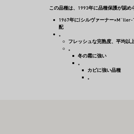
この品種は、1993年に品種保護が認め
1967年に(シルヴァーナー×M¨ller
配
。
フレッシュな完熟度、平均以
。
冬の霜に強い
。
カビに強い品種
。