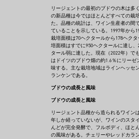
リージェントの最初のブドウの木は多
の新品種は今ではほとんどすべての栽
た。品種の統計は、ワイン生産者の間
ていることを示している。1997年から1
栽培面積は70ヘクタールから178ヘクタ
培面積はすでに950ヘクタールに達し、20
タール弱に達した。現在（2022年）でも
はドイツのブドウ畑の約1.6％にリー
味する。主な栽培地域はラインヘッセ
ランケンである。
ブドウの成長と風味
ブドウの成長と風味
リージェント品種から造られるワイン
年しか経っていないが、ワインのスタ
んどが完全発酵で、フルボディ、ほと
の風味がある。チェリーやレッドカラ