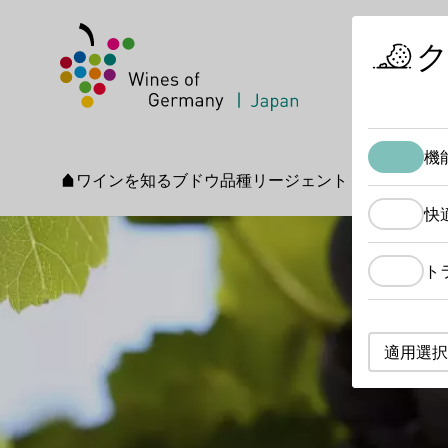
機
ワインを知る
ブドウ品種
リージェント
スタートページ
快
ト
適用選択