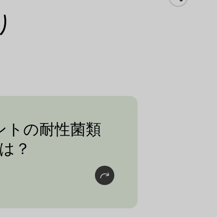
り
ントの耐性菌類
が耐性を持つ最も重要
は？
ペロノスポラ（べと
ム（うどんこ病）の2
類である。