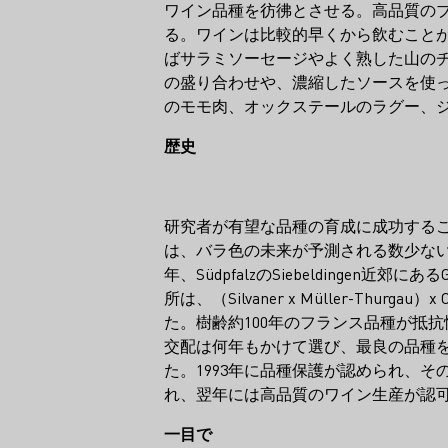
ワイン品種を彷彿とさせる。高品質の
る。ワインは比較的早くから飲むこと
ばサラミソーセージやよく熟した山の
の盛り合わせや、濃縮したソースを使
のモモ肉、オックステールのラグー、
歴史
研究者が有望な品種の育成に成功する
は、バラ色の未来が予測される数少ない
年、SüdpfalzのSiebeldingen近郊にあ
所は、（Silvaner x Müller-Thurgau
た。樹齢約100年のフランス品種が抵
交配は何年もかけて選び、最良の品種
た。1993年に品種保護が認められ、そ
れ、翌年には高品質のワイン生産が認
一目で