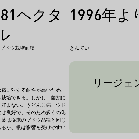
,681ヘクタ
1996年よ
ル
年のブドウ栽培面積
きんてい
リージェ
リージェント
の霜に対する耐性が高いため、
も栽培できる。しかし、菌類に
なカビ病は、
を好まない。うどんこ病、ウド
病）とオイジウ
性は良好で、そのため多くの化
種
。葉は従来のブドウ品種と同じ
あるが、根は影響を受けやすい