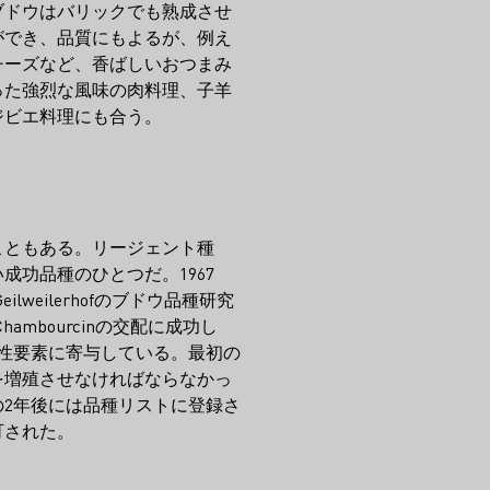
ブドウはバリックでも熟成させ
ができ、品質にもよるが、例え
チーズなど、香ばしいおつまみ
った強烈な風味の肉料理、子羊
ジビエ料理にも合う。
こともある。リージェント種
成功品種のひとつだ。1967
るGeilweilerhofのブドウ品種研究
）x Chambourcinの交配に成功し
抗性要素に寄与している。最初の
を増殖させなければならなかっ
の2年後には品種リストに登録さ
可された。