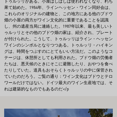
トゥルッリがある。小屋はしばしば使われなくなり、朽ち
果て始めた。1984年、ラインヘッセン・ワイン同好会は、
これらのオリジナルの建物と、この地方にある他のブドウ
畑の小屋の両方がワイン文化的に重要であることを認識
し、州の遺産当局に連絡した。1987年以来、最も美しいト
ゥルッリとその他のブドウ畑の家は、紹介され、プレート
が付けられた。こうして、トゥルッリはライン・ヘッセン
ワインのシンボルとなりつつある。トゥルッリ・ハイキン
グは、時間をつぶすのにとてもいい方法だ。このようなコ
テージは、休憩所としても利用された。ブドウ畑の労働者
たちは、悪天候のときにそこに避難したり、おやつを食べ
たりしていた。道具もおそらくトゥルッリの中に保管され
ていたのだろう。ご覧の通り：ワイン文化はブドウとテロ
ワールだけではない。ドイツ最大のワイン生産地では、そ
れは建築的なものでもあるのだ</p
もお勧めです
もっと詳しく