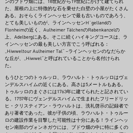
ンのブドウ畑には、18世紀から19世紀にかけて建てられ
た、屋根の上に特徴的な石を乗せた白壁の小屋がたくさん
ある。おそらくラインヘッセンで最も古いものであろう、
とても美しいものが、ラインヘッセンH¨gellandの
Flonheimの近く、Aulheimer TälchenのRabenkanzelの
上、Adel­bergにある。そこに続くハイキングコースは、ラ
インヘッセンの最も美しい方言でこう呼ばれる：
„Hiwweltour Aulheimer Tal“ –ラインヘッセンのなだらか
な丘が、„Hiwwel“と呼ばれていることから名付けられ
た。
もうひとつのトゥルッロ、ラウハルト・トゥルッロはヴェ
ンデルスハイムの近くにある。高さは5メートルもある。
トゥルッロのまぐさには1763年に建てられたと記されてい
る。1757年にヴェンデルスハイムで生まれたフリードリッ
ヒ・クリスティアン・ラウハルトは、洗礼啓示の記録者で
あり著者であった。彼が子供の頃、ラウハルト・トゥルー
ロの建設作業を目撃した可能性は十分にある！ラインヘッ
セン南部のヴォンネガウには、ブドウ畑の中に特に多くの