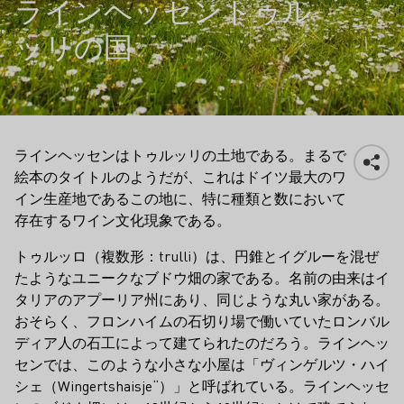
ラインヘッセントゥル
ッリの国
ラインヘッセンはトゥルッリの土地である。まるで
絵本のタイトルのようだが、これはドイツ最大のワ
イン生産地であるこの地に、特に種類と数において
存在するワイン文化現象である。
トゥルッロ（複数形：trulli）は、円錐とイグルーを混ぜ
たようなユニークなブドウ畑の家である。名前の由来はイ
タリアのアプーリア州にあり、同じような丸い家がある。
おそらく、フロンハイムの石切り場で働いていたロンバル
ディア人の石工によって建てられたのだろう。ラインヘッ
センでは、このような小さな小屋は「ヴィンゲルツ・ハイ
シェ（Wingerts­haisje“）」と呼ばれている。ラインヘッセ