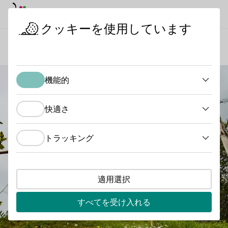
デイモード
ダークモード
メイ
メイ
クッキーを使用しています
ワインの産地
ラインヘッセントゥルッリの国
スタートページ
機能的
機能的
快適さ
快適さ
トラッキング
トラッキング
適用選択
すべてを受け入れる