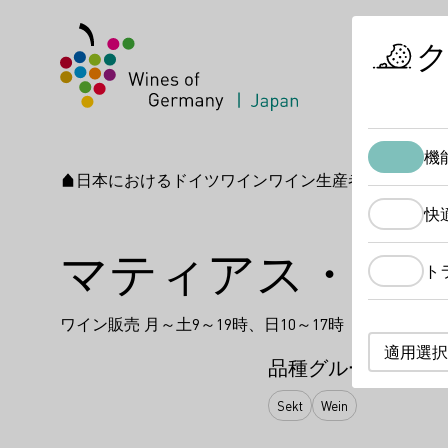
機
日本におけるドイツワイン
ワイン生産者
マティアス
スタートページ
快
マティアス・ミ
ト
ワイン販売 月～土9～19時、日10～17時
適用選択
品種グループタイプ
Sekt
Wein