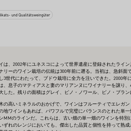
ikats- und Qualitätsweingüter
イは、2002年にユネスコによって世界遺産に登録されたライ
ワイナリーのワイン栽培の伝統は300年前に遡る。当初は、急斜
し3世代にわたって、ブドウ栽培に全力を注いできた。2000年
夫妻は、息子のマティアスと妻のマリアンヌにワイナリーを譲り、
大した。残りの面積はグレイ、ピノ・ノワール、ピノ・ブラン
木の高いミネラルのおかげで、ワインはフルーティでエレガン
の地ワインもあれば、パワフルで完璧にバランスのとれた単一
ンMMのラインだ。これらは、古い畑の単一畑のワインを特別
いずれのレンジにおいても、傑出した品質と個性を持って熟成