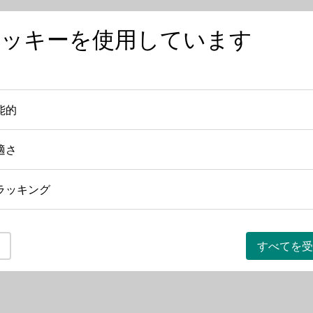
クッキーを使用しています
ワインを知る
ワインの産地
日本におけ
能的
機能的
・ミュラー・ワイナリー
適さ
快適さ
ュラー・ワイナリー
ラッキング
トラッキング
すべてを受