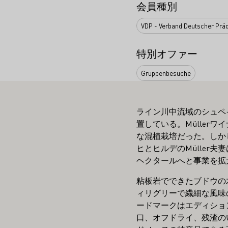
会員種別
VDP - Verband Deutscher Präd
特別オファー
Gruppenbesuche
ライン川中流域のシュペ
置している。Müller
な混植栽培だった。しか
ヒとヒルデのMüller
ヘクタールへと事業を拡
粘板岩でできたブドウの
ィリグリーで繊細な風味
ードマークはエディショ
口、オフドライ、残渣の