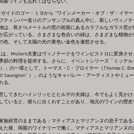
高級ワインも忘れてはならない。
はワインガイドのゴー・ミヨから "ワインメーカー・オブ・ザ・イヤ
フティンバー造りのアンサンブルの真ん中に、新しいヴィノテ
物は、長さ16メートルの窓の前面にあるカラフルなガラス窓が
が広がっている。さまざまな色合いの緑は、さまざまな植物が
の色、そして太陽の光の黄色い金色を連想させる。
は、Müllers夫妻はヴィノテークをワインビストロに変身さ
季節の料理を提供する。さらに、イベントシリーズ「ミッテル
mente“ ）」の一環として、トーマス・C・ブロイヤー（Thomas C. 
ett Sauvignon“ ）」のようなキャバレー・アーティストや
れる。
営してきたハインリッヒとヒルデの夫婦は、今でもよく見かけ
していると、彼らに出くわすことがあり、地元のワインの歴史
家族経営のままである：マティアスとマリアンヌの息子である
えた後、両親のワイナリーで働く。マティアスとマリアンヌの