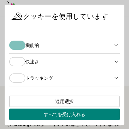
デイモード
ダークモード
メイ
メイ
クッキーを使用しています
日本におけるドイツワイン
ワイン生産者
ライナー・ザウア
スタートページ
機能的
ライナー・ザウアー・ワ
機能的
イナリー
快適さ
快適さ
会員種別
トラッキング
トラッキング
VDP - Verband Deutscher Prädikats- und Qualitätsweingüter
適用選択
住所にも、ピンとくる名前がある：エッシャーンドルファ
ー・ランプの故郷、フランケン・ワインの地にあるライナ
すべてを受け入れる
ー・ザウアーのワイナリーへようこそ。ヴュルツブルク
（Würzburg）の北、マイン川のほとりで、ワインは何世