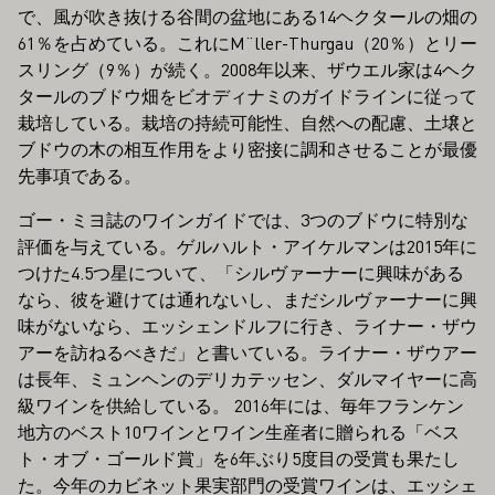
で、風が吹き抜ける谷間の盆地にある14ヘクタールの畑の
61％を占めている。これにM¨ller-Thurgau（20％）とリー
スリング（9％）が続く。2008年以来、ザウエル家は4ヘク
タールのブドウ畑をビオディナミのガイドラインに従って
栽培している。栽培の持続可能性、自然への配慮、土壌と
ブドウの木の相互作用をより密接に調和させることが最優
先事項である。
ゴー・ミヨ誌のワインガイドでは、3つのブドウに特別な
評価を与えている。ゲルハルト・アイケルマンは2015年に
つけた4.5つ星について、「シルヴァーナーに興味がある
なら、彼を避けては通れないし、まだシルヴァーナーに興
味がないなら、エッシェンドルフに行き、ライナー・ザウ
アーを訪ねるべきだ」と書いている。ライナー・ザウアー
は長年、ミュンヘンのデリカテッセン、ダルマイヤーに高
級ワインを供給している。 2016年には、毎年フランケン
地方のベスト10ワインとワイン生産者に贈られる「ベス
ト・オブ・ゴールド賞」を6年ぶり5度目の受賞も果たし
た。今年のカビネット果実部門の受賞ワインは、エッシェ