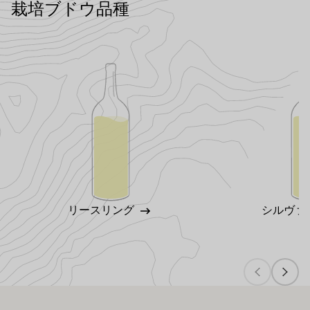
栽培ブドウ品種
リースリング
シルヴァ