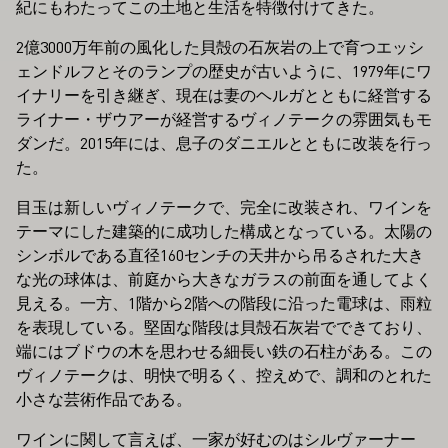
紀にもわたってこの土地と生活を特徴付けてきた。
2億3000万年前の風化した貝殻の石灰岩の上で育つエッシ
ェンドルフとそのランプの歴史が古いように、1979年にワ
イナリーを引き継ぎ、現在は妻のヘルガとともに経営する
ライナー・ザウアーが経営するヴィノテークの雰囲気もモ
ダンだ。2015年には、息子のダニエルとともに改装を行っ
た。
目玉は新しいヴィノテークで、完全に改装され、ワインを
テーマにした建築的に成功した構成となっている。太陽の
シンボルである直径160センチの天井から吊るされた大き
な光の球体は、前庭から大きなガラスの前面を通してよく
見える。一方、1階から2階への階段に沿った電球は、雨粒
を表現している。堅固な階段は貝殻石灰岩でできており、
端にはブドウの木を思わせる細長い鉄の石柱がある。この
ヴィノテークは、明快で明るく、控えめで、調和のとれた
小さな芸術作品である。
ワインに関して言えば、一家が好むのはシルヴァーナー