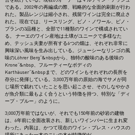
である。2002年の再編成の際、戦略的な全面的刷新が行わ
れた。製品レンジは縮小され、残留ワインは完全に廃止さ
れた。現在では、リースリング、ピノ・ノワール、ピノ・
ブランの3品種と、全部で11種類のワインで構成されてい
る。 ナーエのワイン産地は土壌がユニークで多様なた
め、テッシュ夫妻が所有する6つの畑は、それぞれ非常に
興味深い風味を生み出している。ジューシーなリンゴの風
味のLöhrer Berg“&nbspから、独特の酸味のある後味の
Krone“&nbsp、フルーティーなボディの
Karthäuser“&nbspまで、どのワインもそれぞれの長所を
存分に発揮している。3,000万年前の原始の海でサメが同
じ場所で戯れていたことを思い起こさせ、そのしなやかさ
が魚介類に最もよく合うという特徴を持つ、特別な「ディ
ープ・ブルー」のように。
3,000万年前ではないが、それでも150年前の砂岩の建物
は、6年前に全面改装され、新しいワインバーに生まれ変
わった。内装は、かつて現在のワイン・プレス・ハウスの
場所にあった一本のニレの木が特徴的だ。