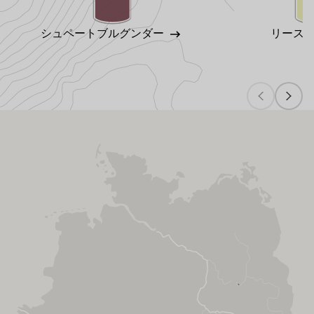
シュペートブルグンダー
リース