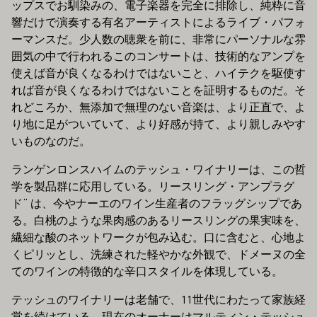
ップスでお馴染みの、電子楽器を完全に排除し、純粋に音
響だけで演奏する有名アーティストによるライブ・パフォ
ーマンスだ。少人数の聴衆を前に、非常にパーソナルな雰
囲気の中で行われるこのコンサートは、技術的なアンプを
使えば音が良くなるわけではないこと、ハイテクを駆使す
れば音が良くなるわけではないことを証明するものだ。そ
れどころか、無添加で無理のない音楽は、より正直で、よ
り地に足がついていて、より好感が持て、より親しみやす
いものなのだ。
ランゲンロンスハイムのテッシュ・ワイナリーは、この哲
学を製品群に応用している。リースリング・アンプラグ
ド“ は、今やナーエのワイン生産者のフラッグシップであ
る。白桃のような果肉感のあるリースリングの果実味を、
繊細な酸のネットワークが包み込む。口に含むと、心地よ
くピリッとし、洗練された軽やかな外観で、ドメーヌの全
てのワインの特徴的な辛口スタイルを体現している。
テッシュのワイナリーは老舗で、11世代にわたって家族経
営を続けている。現在のオーナーはマルティン・テッシュ