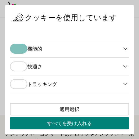
デイモード
ダークモード
メイ
メイ
クッキーを使用しています
日本におけるドイツワイン
ワイン生産者
テッシュ・ワイナ
スタートページ
機能的
テッシュ・ワイナリー
機能的
ブドウ畑を感じる - TESCHブドウ畑トレイル。私たちの
快適さ
快適さ
新しい、情報満載の周遊コースでは、私たちのワインの起
源に関するエキサイティングな事実を学ぶことができま
トラッキング
トラッキング
す。
品種グループタイプ
適用選択
Wein
すべてを受け入れる
アンプラグド・コンサートは、ロックやアンプラグド・ポ