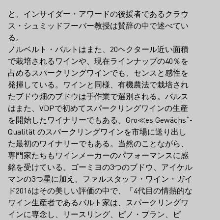
と、インサイダー・アワードの後援者であるクラウ
ス・シュミッドフーバー教授は賛辞の中で述べてい
る。
ノルベルト・バルトはまた、20ヘクタール近い面積
で栽培されるワインや、現在ラインナップの40％を
占めるスパークリングワインでも、センスと感性を
発揮している。ワインと同様、有機農法で栽培され
たブドウ畑のブドウは手作業で選別される。バルス
はまた、VDPで初めてスパークリングワインの生産
を開始したワイナリーでもある。Gro≪es Gewächs“-
Qualität のスパークリングワインを市場に送り出し
た最初のワイナリーでもある。当然のことながら、
専門家たちもワインメーカーのパフォーマンスに感
銘を受けている。ゴーミヨの3つのブドウ、アイケル
マンの3つ星に加え、ファルスタッフ・ワイン・ガイ
ド2016はその美しい評価の中で、「4代目の情熱的な
ワイン生産者であるバルト家は、スパークリングワ
インに専念し、リースリング、ピノ・ブラン、ピ