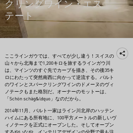
クリングワイン・エス
テート
ここラインガウでは、すべてが少し違う！スイスの
山々から北海まで1,200キロを旅するラインガウ川
は、マインツのすぐ先でカーブを描き、その後35キ
ロにわたって突然南西に向かって逆流する。バルト
のワインとスパークリングワインのドメーヌのヴィ
ノテークもまた格別だ。オーナーのモットーは、
「Schön schäg&ldquo」なのだから。
2014年11月、バルト一家はライン川北岸のハッテン
ハイムにある所有地に、100平方メートルの新しいヴ
ィノテークを正式にオープンした。そしてオープン
するやいなや、インテリアデザインの分野で最も注