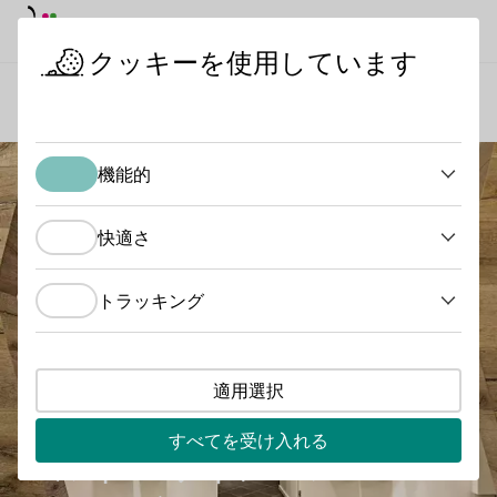
デイモード
ダークモード
メイ
メイ
クッキーを使用しています
ワインの産地
バルト・ワイン＆スパークリングワイン・エ
スタートページ
機能的
機能的
快適さ
快適さ
トラッキング
トラッキング
適用選択
すべてを受け入れる
バルト・ワイン＆スパー