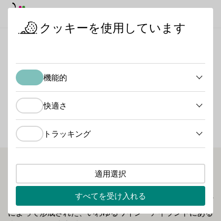
デイモード
ダークモード
メイ
メイ
クッキーを使用しています
日本におけるドイツワイン
ワイン生産者
ビオランドワイン 
スタートページ
機能的
ビオランドワイン - ロー
機能的
テ
快適さ
快適さ
宿泊施設タイプ
トラッキング
トラッキング
Gästezimmer
適用選択
健康な土壌、健康な植物、健康な人々。これがローテ・ワ
イナリーの哲学を支える3本の柱である。ワイナリーは、
すべてを受け入れる
ヴュルツブルクの東15キロ、川と幹線運河の自然のループ
によって形成された、いわゆるワイン・アイランドにある