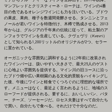
マンフレッドとクリスティーネ・ローテは、ワインの4番
目の色であるオレンジワインにも力を注いでいる。ブドウ
の果皮、果肉、種子を数週間発酵させる。タンニンとフェ
ノールが若いワインを特徴付け、木樽で熟成させる。2013
年からは、グルジアの千年来の伝統に従って、粘土製のア
ンフォラでワインを生産している。クヴェヴリ（Kvevri）
として知られる1,200リットルのオリジナルが2つ、セラー
に置かれている。
オーガニックな雰囲気に調和するように2年前に改装され
たワインバーは、扱いやすい大きさで、最大25人のゲスト
に心地よい雰囲気を提供する。マイン川の旧コースに沿っ
たブドウ畑や広い果樹園のある文化的景観をハイキングし
た後、午後にワインと軽食でくつろぐのに理想的な場所で
す。メニューはなく、最近よく言われるように、地域のス
ローフードが提供される。要するに、おいしいパン、バタ
ー、チーズ、ソーセージだ。ロセス夫妻はすべて自分たち
で買い、自分たちで食べる。それだけで十分なのだ。