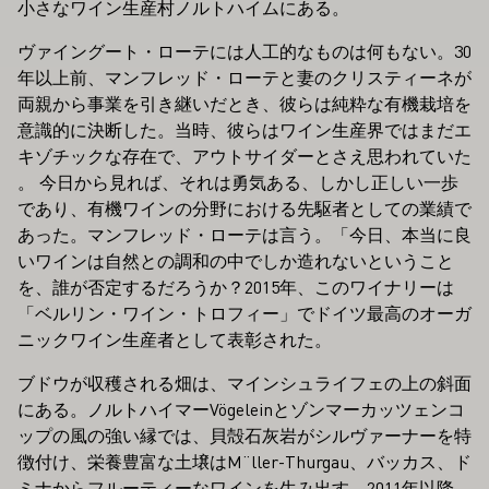
小さなワイン生産村ノルトハイムにある。
ヴァイングート・ローテには人工的なものは何もない。30
年以上前、マンフレッド・ローテと妻のクリスティーネが
両親から事業を引き継いだとき、彼らは純粋な有機栽培を
意識的に決断した。当時、彼らはワイン生産界ではまだエ
キゾチックな存在で、アウトサイダーとさえ思われていた
。 今日から見れば、それは勇気ある、しかし正しい一歩
であり、有機ワインの分野における先駆者としての業績で
あった。マンフレッド・ローテは言う。「今日、本当に良
いワインは自然との調和の中でしか造れないということ
を、誰が否定するだろうか？2015年、このワイナリーは
「ベルリン・ワイン・トロフィー」でドイツ最高のオーガ
ニックワイン生産者として表彰された。
ブドウが収穫される畑は、マインシュライフェの上の斜面
にある。ノルトハイマーVögeleinとゾンマーカッツェンコ
ップの風の強い縁では、貝殻石灰岩がシルヴァーナーを特
徴付け、栄養豊富な土壌はM¨ller-Thurgau、バッカス、ド
ミナからフルーティーなワインを生み出す。2011年以降、