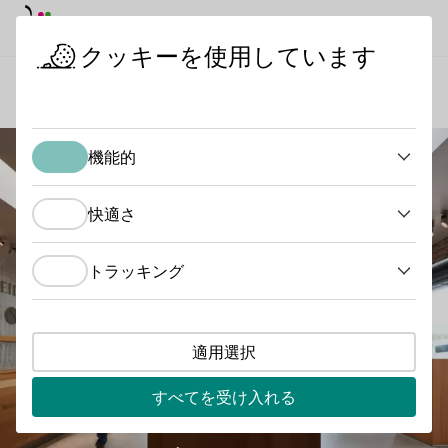
デイモード
ダークモード
メイ
メイ
クッキーを使用しています
ワインの産地
シャイドゲン・ワイナリー
スタートページ
機能的
機能的
快適さ
快適さ
トラッキング
トラッキング
適用選択
すべてを受け入れる