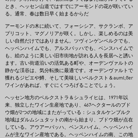
とき、ヘッセン山道ではすでにアーモンドの花が咲いてい
る。通常、春は数日早く始まるからだ
アーモンドの木に続いて、フォーシシア、サクランボ、ア
プリコット、マグノリアが咲く。しかし、楽しめるのは美
しい自然だけではありません。ツヴィンゲンベルクでも、
ヘッペンハイムでも、アルスバッハでも、ベンスハイムで
も、絵のように美しい旧市街地が訪れる人を長居へと誘い
ます。古い街道沿いの活気ある町や、オーデンヴァルトの
静かな渓谷は、気分転換に最適です。オーデンヴァルトで
獲れるジビエや鱒、そして美味しいベルクスト＆auml;ßer
ワインがあれば、すぐにくつろげることでしょう。
ヘッセン地方のベルクストラ＆シュライヒは、1971年以
来、独立したワイン生産地であり、467ヘクタールのブド
ウ畑が2つの地域にまたがっている：シュタルケンブルク
地域はダルムシュタットの南から始まり、ブドウ畑が点在
している。アウアーバッハ、ベンスハイム、ヘッペンハイ
ムが主なワイン産地である。ヘッペンハイムの南、この地