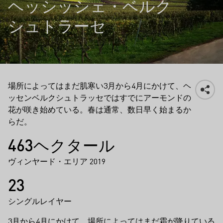
ヘッシッシェ・ベルク
シュトラーセ
場所によってはまだ肌寒い3月から4月にかけて、ヘ
ッセンベルクシュトラッセではすでにアーモンドの
花が咲き始めている。春は通常、数日早く始まるか
らだ。
事実
463ヘクタール
ヴィンヤード・エリア 2019
23
シングルレイヤー
3月から4月にかけて、場所によってはまだ霜が降りている