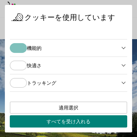
デイモード
ダークモード
メイ
メイ
クッキーを使用しています
ワインの産地
ヘッセン山道
スタートページ
機能的
機能的
快適さ
快適さ
トラッキング
トラッキング
適用選択
すべてを受け入れる