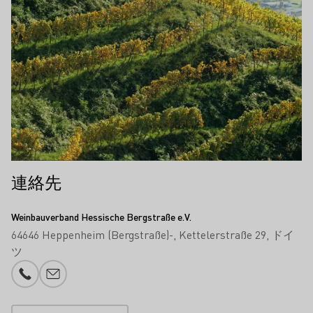
連絡先
Weinbauverband Hessische Bergstraße e.V.
64646 Heppenheim (Bergstraße)-
Kettelerstraße 29
ドイ
ツ
電話番号
メール追加