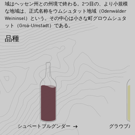
域はヘッセン州との州境で終わる。2つ目の、より小規模
な地域は、正式名称をウムシュタット地域（Odenwälder
Weininsel）という。その中心は小さな町グロウムシュタ
ット（Groä-Umstadt）である。
品種
シュペートブルグンダー
グラウブル