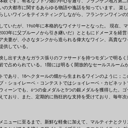
体験です。有名なブドウ畑の中心を通り、フランケン地方第二
いの大都市に関するあらゆる物語や逸話を知っています。 楽
らしいワインをテイスティングしながら、フランケンワインの
していたが、1960年に本格的なワイナリーとなった。 現在
003年に父ブルーノから引き継いだ）とともにドメーヌを経営し
ア夫妻が、小さなタンクから造られる偉大なワイン、高貴なワ
提供している。
映し出す大きなガラス張りのファサードを持つモダンで明るく
岩で占められている。1階には明るく開放的なセールスルーム
トであり、18ヘクタールの畑から生まれるワインのように；
オブ・ショイレーベ・コンテストではショイレーベ・カビネット
ィーンでも、6つの金メダルと5つの銀メダルを獲得した。ゴー
えており、また、定期的に熱狂的な支持を受けており、毎年次
メニューに至るまで、新鮮な軽食に加えて、マルティナとクリ