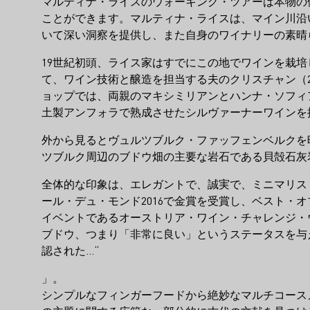
マルティナ・ライスのウォーキング・ツアーは本物の
ことができます。マルティナ・ライスは、マイン川沿
いて深い洞察を提供し、また自身のワイナリーの素晴
19世紀初頭、ライス家はすでにこの地でワインを栽培
て、ワイン技術と醸造を担当する夫のクリスチャン（2
ョップでは、両親のマキシミリアンとハンナ・ソフィ
土製アンフォラで熟成させたシルヴァーナーワインを
外から見るとヴュルツブルク・ファッフェンベルクを
ツブルク周辺のブドウ畑の主要な岩石である貝殻石灰
全体的な印象は、エレガントで、誠実で、ミニマリス
ール・デュ・モンド2016で金賞を受賞し、ベスト・
イベントであるオーストリア・ワイン・チャレンジ・ウ
ブドウ、つまり「非常に良い」というステータスを与
認された...“
」。
シンプルなフィンガーフードから絶妙なマルチコース