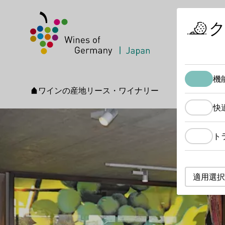
機
ワインの産地
リース・ワイナリー
スタートページ
快
ト
適用選択