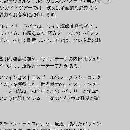
の都市ヴュルツブルクの壮大なパノラマを眺める
しいガイドツアーでは、彼女は多面的な歴史につ
魅力をお客様に紹介します。
、マルティナ・ライスは、ワイン講師兼経営者とし
ている。18席ある230平方メートルのワインシ
イン、そして目新しいところでは、クレタ島の粘
透明な建築に加え、ヴィノテークの内部はヴュル
が2つあり、座席とバーテーブルがある。
このワインはストラスブールのレ・グラン・コンク
で92点を獲得した。世界最大のテイスティング・
・ミヨ誌は、2010年にこのワイナリーに第3の
のように記している：「第3のブドウは容易に確
スチャン・ライスはまた、最近、あなたがワイン