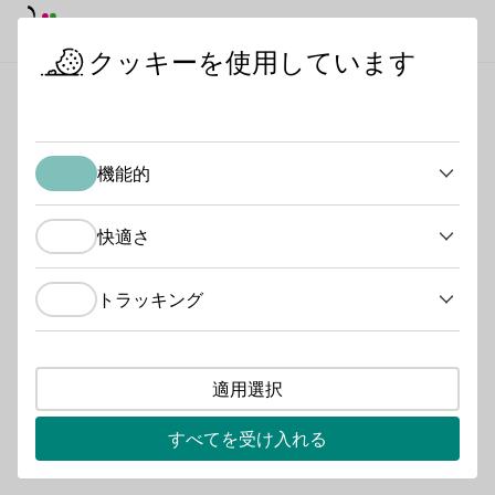
デイモード
ダークモード
メイ
メイ
クッキーを使用しています
日本におけるドイツワイン
ワイン生産者
ワセムワイン
スタートページ
機能的
ワセムワイン
機能的
品種グループタイプ
快適さ
快適さ
Glühwein
Perlwein / Secco
Sekt
トラッキング
トラッキング
会員種別
Generation Riesling
適用選択
サービスの種類
すべてを受け入れる
Restaurant
Vinothek