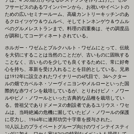
フサービスのあるワインバーンから、お祝いやイベントの
ための広いセミナールーム、高級カントリーキッチンのあ
るクロイツゲウ＆ウムルベ、そしてトンネンゲウ＆ウムル
ベのグルメレストランまで。料理の四重奏は、その調度品
が調和してコーディネートされている。
ホルガー・ワゼムとブルクハルト・ワゼムにとって、伝統
を大切にすることは当然のことだが、古いものに固執する
ことなく、古いものを少しでも良くするために、常に好奇
心を持ち、革新を受け入れることを目的としている。兄弟
は1912年に設立されたワイナリーの4代目で、34ヘクター
ルの畑でカベルネ・ソーヴィニヨンやメルローといった国
際的な赤ワインを栽培しているが、とりわけピノ・ノワー
ルやピノ・ノワールといった古典的な品種を栽培してい
る。曾祖父でありドメーヌの創設者であるユリウス・ワセ
ムは、当時絶滅の危機に瀕していたピノ・ノワールの保護
に尽力し、1964年に連邦功労十字章を授与された。
10人以上のプライベートグループ向けのワインテイスティ
ングに加え、ワセム家は2つの特別なイベントも提供して