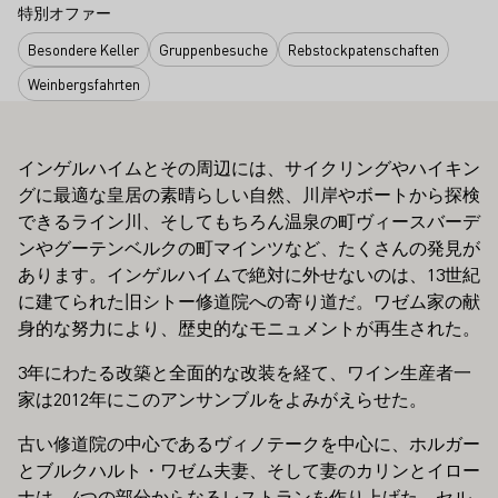
特別オファー
Besondere Keller
Gruppenbesuche
Rebstockpatenschaften
Weinbergsfahrten
インゲルハイムとその周辺には、サイクリングやハイキン
グに最適な皇居の素晴らしい自然、川岸やボートから探検
できるライン川、そしてもちろん温泉の町ヴィースバーデ
ンやグーテンベルクの町マインツなど、たくさんの発見が
あります。インゲルハイムで絶対に外せないのは、13世紀
に建てられた旧シトー修道院への寄り道だ。ワゼム家の献
身的な努力により、歴史的なモニュメントが再生された。
3年にわたる改築と全面的な改装を経て、ワイン生産者一
家は2012年にこのアンサンブルをよみがえらせた。
古い修道院の中心であるヴィノテークを中心に、ホルガー
とブルクハルト・ワゼム夫妻、そして妻のカリンとイロー
ナは、4つの部分からなるレストランを作り上げた。セル