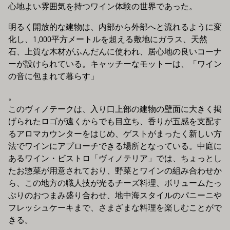
心地よい雰囲気を持つワイン体験の世界であった。
明るく開放的な建物は、内部から外部へと流れるように変
化し、1,000平方メートルを超える敷地にガラス、天然
石、上質な木材がふんだんに使われ、居心地の良いコーナ
ーが設けられている。キャッチーなモットーは、「ワイン
の音に包まれて暮らす」
。
このヴィノテークは、入り口上部の建物の壁面に大きく掲
げられたロゴが遠くからでも目立ち、香りが五感を支配す
るアロマカウンターをはじめ、ゲストがまったく新しい方
法でワインにアプローチできる場所となっている。中庭に
あるワイン・ビストロ「ヴィノテリア」では、ちょっとし
たお惣菜が用意されており、野菜とワインの組み合わせか
ら、この地方の職人技が光るチーズ料理、ボリュームたっ
ぷりのおつまみ盛り合わせ、地中海スタイルのパニーニや
フレッシュケーキまで、さまざまな料理を楽しむことがで
きる。