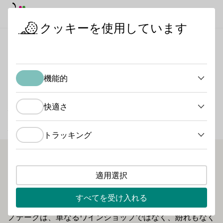
デイモード
ダークモード
メイ
メイ
クッキーを使用しています
日本におけるドイツワイン
ワイン生産者
ディヴィーノ・ノ
スタートページ
機能的
ディヴィーノ・ノルト
機能的
ハイム・チューンガース
快適さ
快適さ
ハイム
トラッキング
トラッキング
このヴィノテークがオープンした2003年、専門家たちは狂
適用選択
喜乱舞した。フランケン・ワインのトップ・アドレスのひ
とつだ。それは当時から変わっていない。当初から、ニー
すべてを受け入れる
ダーフランケンのノルトハイムにあるディヴィーノ・ヴィ
ノテークは、単なるワインショップではなく、紛れもなく