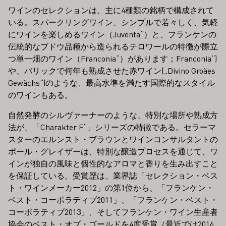
ワインのセレクションは、主に4種類の銘柄で構成されて
いる。スパークリングワイン、シンプルで若々しく、気軽
にワインを楽しめるワイン（Juventa“）と、フランケンの
伝統的なブドウ品種から造られるテロワールの特徴が際立
つ単一畑のワイン（Franconia“）があります；Franconia“)
や、バリックで何年も熟成させた赤ワイン(„Divino Groäes
Gewächs“)のような、最高水準を満たす国際的なスタイル
のワインもある。
自然発酵のシルヴァーナーのような、特別な場所や熟成方
法が、「Charakter F“」シリーズの特徴である。セラーマ
スターのエルンスト・ブラウンとワインコンサルタントの
ポール・グレイザーは、特別な醸造プロセスを通じて、ワ
インが独自の風味と個性的なアロマと香りを生み出すこと
を保証している。受賞歴は、業界誌「セレクション・ベス
ト・ワインメーカー2012」の第1位から、「フランケン・
ベスト・コーポラティブ2011」、「フランケン・ベスト・
コーポラティブ2013」、そしてフランケン・ワイン生産者
協会のベスト・オブ・ゴールドを4度受賞（最近では2016